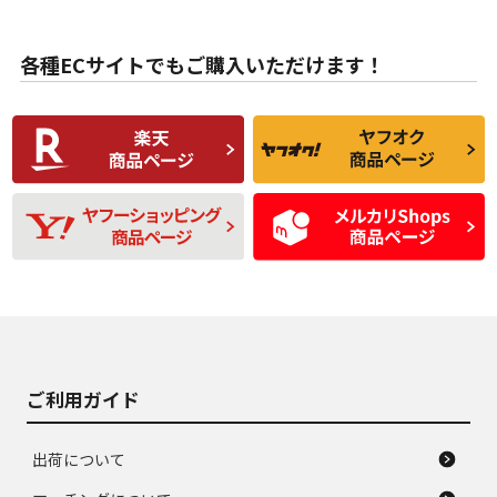
目立たない程度の使
走行距離・偏磨耗は
B
B
用傷があるが、良質
少ない、劣化のほと
な中古品
んどない中古品
各種ECサイトでもご購入いただけます！
使用感や傷があり、
偏磨耗・劣化は感じ
C
C
比較的きれいな中古
られるが、使用に問
品
題のない中古品
残り溝も少なく、偏
使用感や目立つ傷が
D
D
磨耗がみられ、短期
あり、一般的な中古
間使用できるくらい
品
の中古品
使用感や大きな傷が
即タイヤ交換レベル
J
J
あり、落ちない汚れ
のタイヤ。ジャンク
がある。ジャンク品
品
ご利用ガイド
出荷について