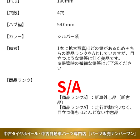
【PCD】
100mm
【穴数】
4穴
【ハブ径】
54.0mm
【カラー】
シルバー系
【備考】
1本に拡大写真ほどの傷があるためそち
らの商品ランクをAとしていますが、目
立つような傷等は無く美品です。
※保管時の微細な傷等はご了承くださ
い
S/A
【商品ランク】
【商品ランクS】：新車外し品（新古
品）
【商品ランクA】：走行距離が少なく、
目立つ傷もほとんどない中古品