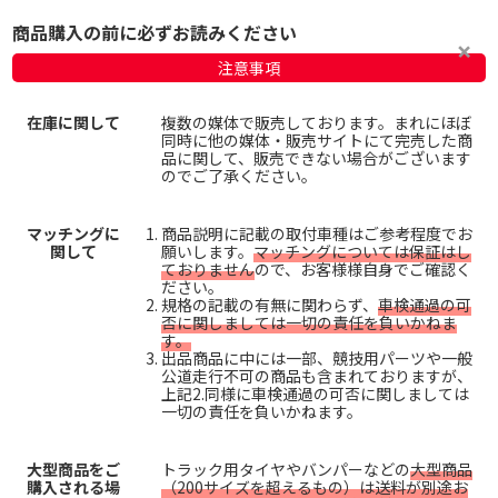
商品購入の前に必ずお読みください
注意事項
在庫に関して
複数の媒体で販売しております。まれにほぼ
同時に他の媒体・販売サイトにて完売した商
品に関して、販売できない場合がございます
のでご了承ください。
マッチングに
商品説明に記載の取付車種はご参考程度でお
関して
願いします。
マッチングについては保証はし
ておりません
ので、お客様様自身でご確認く
ださい。
規格の記載の有無に関わらず、
車検通過の可
否に関しましては一切の責任を負いかねま
す。
出品商品に中には一部、競技用パーツや一般
公道走行不可の商品も含まれておりますが、
上記2.同様に車検通過の可否に関しましては
一切の責任を負いかねます。
大型商品をご
トラック用タイヤやバンパーなどの
大型商品
購入される場
（200サイズを超えるもの）は送料が別途お