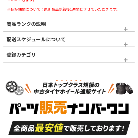
※保証期間について：原則商品到着後1週間とさせていただきます。
商品ランクの説明
※商品ランクは出品者の主観により判断しておりますので、あら
配送スケジュールについて
かじめご了承ください。
登録カテゴリ
ホイールランク
タイヤランク
ホイールのみ
N
N
ホイールのみ
16インチ
＞
新品・新品未使用品
新品・新品未使用品
新車外し品（新古
S
S
新車外し品（新古
品）、イボ・ライン
品）
付き
走行距離も少なく、
走行距離も少なく、
A
A
目立つ傷もほとんど
非常に状態の良い中
ない中古品
古品