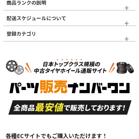
商品ランクの説明
※商品ランクは出品者の主観により判断しておりますので、あら
配送スケジュールについて
かじめご了承ください。
登録カテゴリ
ホイールランク
タイヤランク
タイヤホイールセット
N
N
タイヤホイールセット
18インチ
＞
新品・新品未使用品
新品・新品未使用品
新車外し品（新古
S
S
新車外し品（新古
品）、イボ・ライン
品）
付き
走行距離も少なく、
走行距離も少なく、
A
A
目立つ傷もほとんど
非常に状態の良い中
ない中古品
古品
目立たない程度の使
走行距離・偏磨耗は
B
B
用傷があるが、良質
少ない、劣化のほと
な中古品
んどない中古品
各種ECサイトでもご購入いただけます！