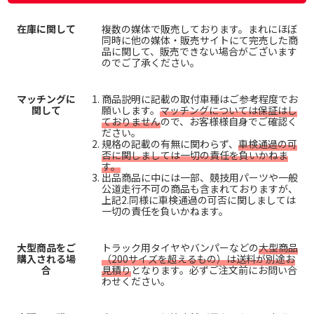
在庫に関して
複数の媒体で販売しております。まれにほぼ
同時に他の媒体・販売サイトにて完売した商
品に関して、販売できない場合がございます
のでご了承ください。
マッチングに
商品説明に記載の取付車種はご参考程度でお
関して
願いします。
マッチングについては保証はし
ておりません
ので、お客様様自身でご確認く
ださい。
規格の記載の有無に関わらず、
車検通過の可
否に関しましては一切の責任を負いかねま
す。
出品商品に中には一部、競技用パーツや一般
公道走行不可の商品も含まれておりますが、
上記2.同様に車検通過の可否に関しましては
一切の責任を負いかねます。
大型商品をご
トラック用タイヤやバンパーなどの
大型商品
購入される場
（200サイズを超えるもの）は送料が別途お
合
見積り
となります。必ずご注文前にお問い合
わせください。