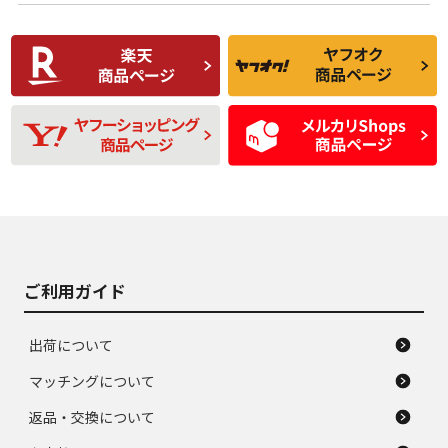
使用感や傷があり、
偏磨耗・劣化は感じ
C
C
比較的きれいな中古
られるが、使用に問
品
題のない中古品
残り溝も少なく、偏
使用感や目立つ傷が
D
D
磨耗がみられ、短期
あり、一般的な中古
間使用できるくらい
品
の中古品
使用感や大きな傷が
即タイヤ交換レベル
J
J
あり、落ちない汚れ
のタイヤ。ジャンク
がある。ジャンク品
品
ご利用ガイド
出荷について
マッチングについて
返品・交換について