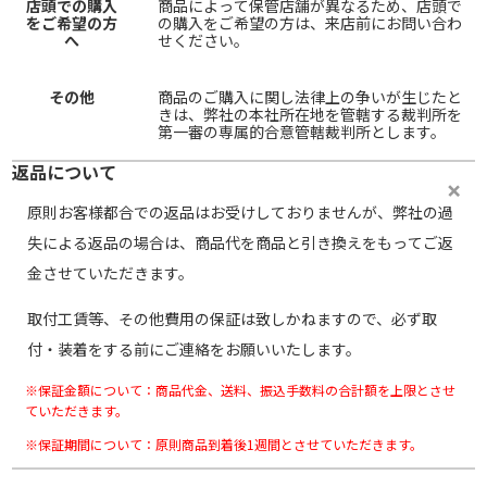
店頭での購入
商品によって保管店舗が異なるため、店頭で
をご希望の方
の購入をご希望の方は、来店前にお問い合わ
へ
せください。
その他
商品のご購入に関し法律上の争いが生じたと
きは、弊社の本社所在地を管轄する裁判所を
第一審の専属的合意管轄裁判所とします。
返品について
原則お客様都合での返品はお受けしておりませんが、弊社の過
失による返品の場合は、商品代を商品と引き換えをもってご返
金させていただきます。
取付工賃等、その他費用の保証は致しかねますので、必ず取
付・装着をする前にご連絡をお願いいたします。
※保証金額について：商品代金、送料、振込手数料の合計額を上限とさせ
ていただきます。
※保証期間について：原則商品到着後1週間とさせていただきます。