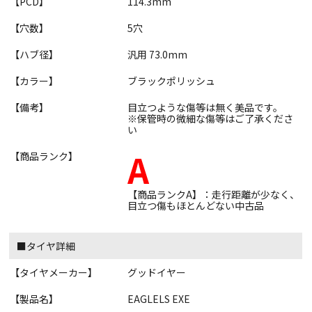
【PCD】
114.3mm
【穴数】
5穴
【ハブ径】
汎用 73.0mm
【カラー】
ブラックポリッシュ
【備考】
目立つような傷等は無く美品です。
※保管時の微細な傷等はご了承くださ
い
A
【商品ランク】
【商品ランクA】：走行距離が少なく、
目立つ傷もほとんどない中古品
■タイヤ詳細
【タイヤメーカー】
グッドイヤー
【製品名】
EAGLELS EXE