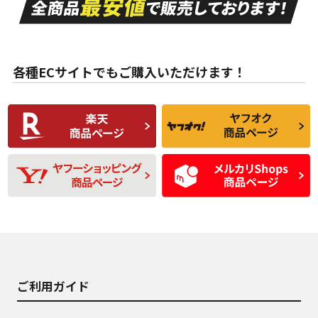
目立つ傷もほとんど
非常に状態の良い中
ない中古品
古品
目立たない程度の使
走行距離・偏磨耗は
B
B
用傷があるが、良質
少ない、劣化のほと
な中古品
んどない中古品
各種ECサイトでもご購入いただけます！
使用感や傷があり、
偏磨耗・劣化は感じ
C
C
比較的きれいな中古
られるが、使用に問
品
題のない中古品
残り溝も少なく、偏
使用感や目立つ傷が
D
D
磨耗がみられ、短期
あり、一般的な中古
間使用できるくらい
品
の中古品
使用感や大きな傷が
即タイヤ交換レベル
J
J
あり、落ちない汚れ
のタイヤ。ジャンク
がある。ジャンク品
品
ご利用ガイド