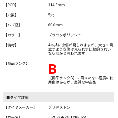
【PCD】
114.3mm
【穴数】
5穴
【ハブ径】
60.0mm
【カラー】
ブラックポリッシュ
【備考】
4本共に小傷が見られますが、大きく目
立つような傷は見られず比較的きれい
な状態かと思われます。
B
【商品ランク】
【商品ランクB】：目立たない程度の使
用傷はあるが、良質な中古品
■タイヤ詳細
【タイヤメーカー】
ブリヂストン
【製品名】
レグノGR-XIITYPE. RV