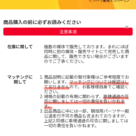
商品購入の前に必ずお読みください
注意事項
在庫に関して
複数の媒体で販売しております。まれにほぼ
同時に他の媒体・販売サイトにて完売した商
品に関して、販売できない場合がございます
のでご了承ください。
マッチングに
商品説明に記載の取付車種はご参考程度でお
関して
願いします。
マッチングについては保証はし
ておりません
ので、お客様様自身でご確認く
ださい。
規格の記載の有無に関わらず、
車検通過の可
否に関しましては一切の責任を負いかねま
す。
出品商品に中には一部、競技用パーツや一般
公道走行不可の商品も含まれておりますが、
上記2.同様に車検通過の可否に関しましては
一切の責任を負いかねます。