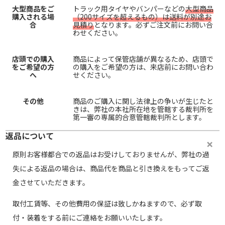
大型商品をご
トラック用タイヤやバンパーなどの
大型商品
購入される場
（200サイズを超えるもの）は送料が別途お
合
見積り
となります。必ずご注文前にお問い合
わせください。
店頭での購入
商品によって保管店舗が異なるため、店頭で
をご希望の方
の購入をご希望の方は、来店前にお問い合わ
へ
せください。
その他
商品のご購入に関し法律上の争いが生じたと
きは、弊社の本社所在地を管轄する裁判所を
第一審の専属的合意管轄裁判所とします。
返品について
原則お客様都合での返品はお受けしておりませんが、弊社の過
失による返品の場合は、商品代を商品と引き換えをもってご返
金させていただきます。
取付工賃等、その他費用の保証は致しかねますので、必ず取
付・装着をする前にご連絡をお願いいたします。