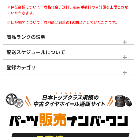
※保証金額について：商品代金、送料、振込手数料の合計額を上限とさせ
ていただきます。
※保証期間について：原則商品到着後1週間とさせていただきます。
商品ランクの説明
※商品ランクは出品者の主観により判断しておりますので、あら
配送スケジュールについて
かじめご了承ください。
登録カテゴリ
ホイールランク
タイヤランク
タイヤホイールセット
N
N
タイヤホイールセット
18インチ
＞
新品・新品未使用品
新品・新品未使用品
新車外し品（新古
S
S
新車外し品（新古
品）、イボ・ライン
品）
付き
走行距離も少なく、
走行距離も少なく、
A
A