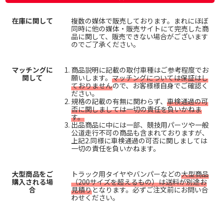
在庫に関して
複数の媒体で販売しております。まれにほぼ
同時に他の媒体・販売サイトにて完売した商
品に関して、販売できない場合がございます
のでご了承ください。
マッチングに
商品説明に記載の取付車種はご参考程度でお
関して
願いします。
マッチングについては保証はし
ておりません
ので、お客様様自身でご確認く
ださい。
規格の記載の有無に関わらず、
車検通過の可
否に関しましては一切の責任を負いかねま
す。
出品商品に中には一部、競技用パーツや一般
公道走行不可の商品も含まれておりますが、
上記2.同様に車検通過の可否に関しましては
一切の責任を負いかねます。
大型商品をご
トラック用タイヤやバンパーなどの
大型商品
購入される場
（200サイズを超えるもの）は送料が別途お
合
見積り
となります。必ずご注文前にお問い合
わせください。