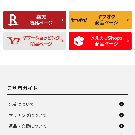
使用感や傷があり、
偏磨耗・劣化は感じ
C
C
比較的きれいな中古
られるが、使用に問
品
題のない中古品
残り溝も少なく、偏
使用感や目立つ傷が
D
D
磨耗がみられ、短期
あり、一般的な中古
間使用できるくらい
品
の中古品
使用感や大きな傷が
即タイヤ交換レベル
J
J
あり、落ちない汚れ
のタイヤ。ジャンク
がある。ジャンク品
品
ご利用ガイド
出荷について
マッチングについて
返品・交換について