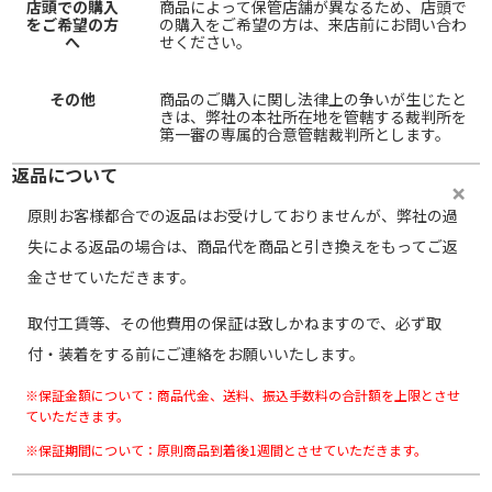
店頭での購入
商品によって保管店舗が異なるため、店頭で
をご希望の方
の購入をご希望の方は、来店前にお問い合わ
へ
せください。
その他
商品のご購入に関し法律上の争いが生じたと
きは、弊社の本社所在地を管轄する裁判所を
第一審の専属的合意管轄裁判所とします。
返品について
原則お客様都合での返品はお受けしておりませんが、弊社の過
失による返品の場合は、商品代を商品と引き換えをもってご返
金させていただきます。
取付工賃等、その他費用の保証は致しかねますので、必ず取
付・装着をする前にご連絡をお願いいたします。
※保証金額について：商品代金、送料、振込手数料の合計額を上限とさせ
ていただきます。
※保証期間について：原則商品到着後1週間とさせていただきます。