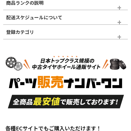
商品ランクの説明
※商品ランクは出品者の主観により判断しておりますので、あら
配送スケジュールについて
かじめご了承ください。
登録カテゴリ
ホイールランク
タイヤランク
スタッドレスタイヤのみ
N
N
スタッドレスタイヤのみ
15インチ
＞
新品・新品未使用品
新品・新品未使用品
新車外し品（新古
S
S
新車外し品（新古
品）、イボ・ライン
品）
付き
走行距離も少なく、
走行距離も少なく、
A
A
目立つ傷もほとんど
非常に状態の良い中
ない中古品
古品
目立たない程度の使
走行距離・偏磨耗は
B
B
用傷があるが、良質
少ない、劣化のほと
な中古品
んどない中古品
各種ECサイトでもご購入いただけます！