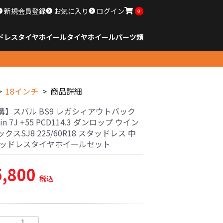
新規会員登録
お気に入り
ログイン
0
ドレスタイヤホイール
タイヤ
ホイール
パーツ類
のサイズ
ンチ以下
チ
チ
チ
チ
チ
チ
チ
チ
ンチ以上
すべてのサイズ
14インチ以下
15インチ
16インチ
17インチ
18インチ
19インチ
20インチ
21インチ
22インチ
23インチ以上
すべてのサイズ
14インチ以下
15インチ
16インチ
17インチ
18インチ
19インチ
20インチ
21インチ
22インチ
23インチ以上
すべてのパーツ
18インチ
商品詳細
溝】スバル BS9 レガシィアウトバック
in 7J +55 PCD114.3 ダンロップ ウイン
クスSJ8 225/60R18 スタッドレス 中
タッドレスタイヤホイールセット
5,800
税込