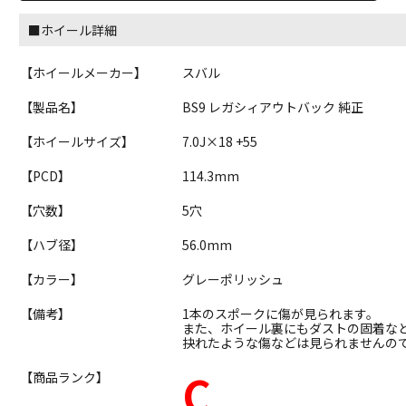
■ホイール詳細
【ホイールメーカー】
スバル
【製品名】
BS9 レガシィアウトバック 純正
【ホイールサイズ】
7.0J×18 +55
【PCD】
114.3mm
【穴数】
5穴
【ハブ径】
56.0mm
【カラー】
グレーポリッシュ
【備考】
1本のスポークに傷が見られます。
また、ホイール裏にもダストの固着な
抉れたような傷などは見られませんの
C
【商品ランク】