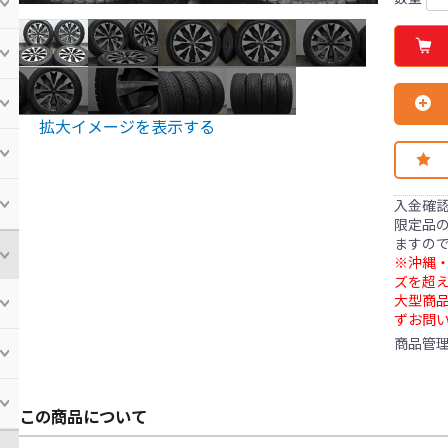
拡大イメージを表示する
入金確
限定品の
ますの
※沖縄・
ズを超え
大型商
ずお問
商品管
この商品について