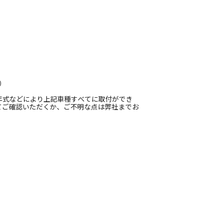
）
年式などにより上記車種すべてに取付ができ
てご確認いただくか、ご不明な点は弊社までお