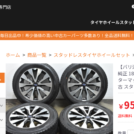
専門店
パーツ販売ナンバーワン
タイヤホイール
スタッ
すべてのサイズ
14インチ以下
15インチ
16インチ
17インチ
18インチ
19インチ
20インチ
21インチ
22インチ
23インチ以上
すべて
14イ
15イン
16イン
17イン
18イン
19イン
20イン
21イン
22イン
23イ
毎日出品中！希少価値の高い中古カーパーツ多数あり！全品送料無料！
ホーム
商品一覧
スタッドレスタイヤホイールセット
【バリ
純正 18
ターマッ
古 ス
9
￥
送料無料
数量