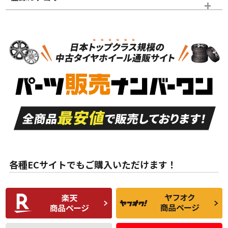
スタッドレスタイヤホイールセット
N
N
スタッドレスタイヤホイールセット
18インチ
＞
新品・新品未使用品
新品・新品未使用品
新車外し品（新古
S
S
新車外し品（新古
品）、イボ・ライン
品）
付き
走行距離も少なく、
走行距離も少なく、
A
A
目立つ傷もほとんど
非常に状態の良い中
ない中古品
古品
目立たない程度の使
走行距離・偏磨耗は
B
B
用傷があるが、良質
少ない、劣化のほと
な中古品
んどない中古品
各種ECサイトでもご購入いただけます！
使用感や傷があり、
偏磨耗・劣化は感じ
C
C
比較的きれいな中古
られるが、使用に問
品
題のない中古品
残り溝も少なく、偏
使用感や目立つ傷が