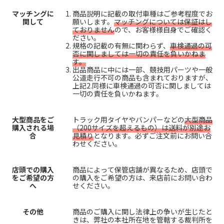
マッチングに
商品説明に記載の取付車種はご参考程度でお
関して
願いします。
マッチングについては保証はし
ておりません
ので、お客様様自身でご確認く
ださい。
規格の記載の有無に関わらず、
車検通過の可
否に関しましては一切の責任を負いかねま
す。
出品商品に中には一部、競技用パーツや一般
公道走行不可の商品も含まれておりますが、
上記2.同様に車検通過の可否に関しましては
一切の責任を負いかねます。
大型商品をご
トラック用タイヤやバンパーなどの
大型商品
購入される場
（200サイズを超えるもの）は送料が別途お
合
見積り
となります。必ずご注文前にお問い合
わせください。
店頭での購入
商品によって保管店舗が異なるため、店頭で
をご希望の方
の購入をご希望の方は、来店前にお問い合わ
へ
せください。
その他
商品のご購入に関し法律上の争いが生じたと
きは、弊社の本社所在地を管轄する裁判所を