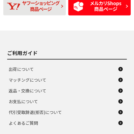
D
D
磨耗がみられ、短期
あり、一般的な中古
間使用できるくらい
品
の中古品
使用感や大きな傷が
即タイヤ交換レベル
J
J
あり、落ちない汚れ
のタイヤ。ジャンク
がある。ジャンク品
品
ご利用ガイド
出荷について
マッチングについて
返品・交換について
お支払について
代引受取辞退(拒否)について
よくあるご質問