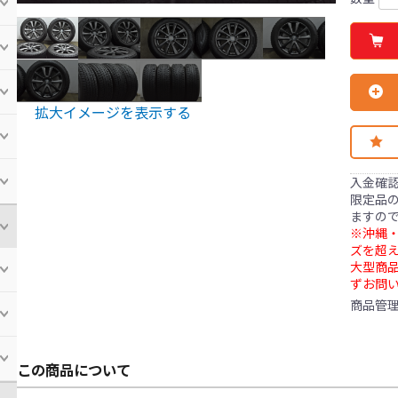
拡大イメージを表示する
入金確
限定品の
ますの
※沖縄・
ズを超え
大型商
ずお問
商品管
この商品について