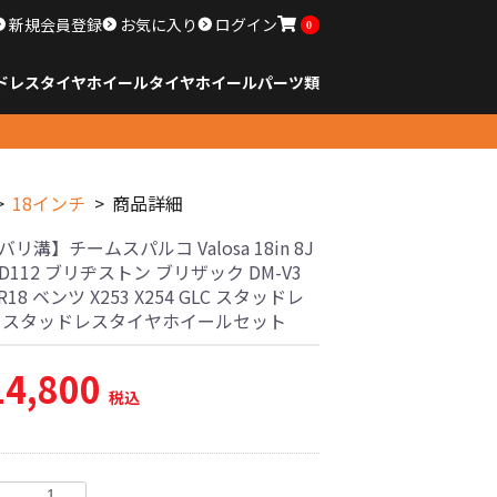
新規会員登録
お気に入り
ログイン
0
ドレスタイヤホイール
タイヤ
ホイール
パーツ類
のサイズ
ンチ以下
チ
チ
チ
チ
チ
チ
チ
チ
ンチ以上
すべてのサイズ
14インチ以下
15インチ
16インチ
17インチ
18インチ
19インチ
20インチ
21インチ
22インチ
23インチ以上
すべてのサイズ
14インチ以下
15インチ
16インチ
17インチ
18インチ
19インチ
20インチ
21インチ
22インチ
23インチ以上
すべてのパーツ
18インチ
商品詳細
バリ溝】チームスパルコ Valosa 18in 8J
PCD112 ブリヂストン ブリザック DM-V3
0R18 ベンツ X253 X254 GLC スタッドレ
古 スタッドレスタイヤホイールセット
14,800
税込