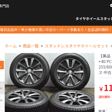
専門店
パーツ販売ナンバーワン
タイヤホイール
スタッ
すべてのサイズ
14インチ以下
15インチ
16インチ
17インチ
18インチ
19インチ
20インチ
21インチ
22インチ
23インチ以上
すべて
14イ
15イン
16イン
17イン
18イン
19イン
20イン
21イン
22イン
23イ
毎日出品中！希少価値の高い中古カーパーツ多数あり！全品送料無料！
ホーム
商品一覧
スタッドレスタイヤホイールセット
【美品 
+40 
235/6
ス 中
1
￥
送料無料
数量