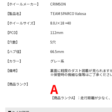
【ホイールメーカー】
CRIMSON
【製品名】
TEAM SPARCO Valosa
【ホイールサイズ】
8.0J×18 +40
【PCD】
112mm
【穴数】
5穴
【ハブ径】
66.5mm
【カラー】
グレー系
【備考】
裏面に軽度のダスト固着が見られます
※保管時の微細な傷等はご了承くださ
A
【商品ランク】
【商品ランクA】：走行距離が少なく