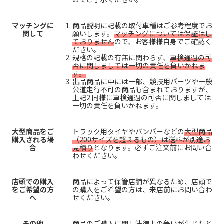
マッチングに
商品説明に記載の取付車種はご参考程度でお
関して
願いします。
マッチングについては保証はし
ておりません
ので、お客様様自身でご確認く
ださい。
規格の記載の有無に関わらず、
車検通過の可
否に関しましては一切の責任を負いかねま
す。
出品商品に中には一部、競技用パーツや一般
公道走行不可の商品も含まれておりますが、
上記2.同様に車検通過の可否に関しましては
一切の責任を負いかねます。
大型商品をご
トラック用タイヤやバンパーなどの
大型商品
購入される場
（200サイズを超えるもの）は送料が別途お
合
見積り
となります。必ずご注文前にお問い合
わせください。
店頭での購入
商品によって保管店舗が異なるため、店頭で
をご希望の方
の購入をご希望の方は、来店前にお問い合わ
へ
せください。
その他
商品のご購入に関し法律上の争いが生じたと