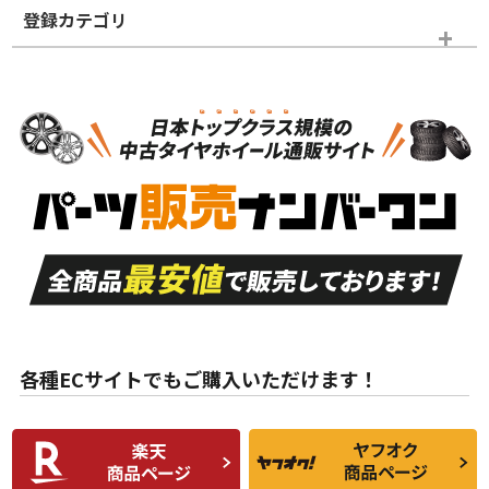
登録カテゴリ
ホイールランク
タイヤランク
タイヤホイールセット
N
N
タイヤホイールセット
20インチ
＞
新品・新品未使用品
新品・新品未使用品
新車外し品（新古
S
S
新車外し品（新古
品）、イボ・ライン
品）
付き
走行距離も少なく、
走行距離も少なく、
A
A
目立つ傷もほとんど
非常に状態の良い中
ない中古品
古品
目立たない程度の使
走行距離・偏磨耗は
B
B
用傷があるが、良質
少ない、劣化のほと
な中古品
んどない中古品
各種ECサイトでもご購入いただけます！
使用感や傷があり、
偏磨耗・劣化は感じ
C
C
比較的きれいな中古
られるが、使用に問
品
題のない中古品