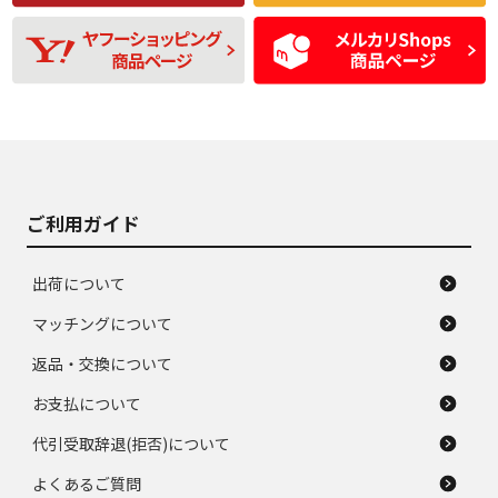
残り溝も少なく、偏
使用感や目立つ傷が
D
D
磨耗がみられ、短期
あり、一般的な中古
間使用できるくらい
品
の中古品
使用感や大きな傷が
即タイヤ交換レベル
J
J
あり、落ちない汚れ
のタイヤ。ジャンク
がある。ジャンク品
品
ご利用ガイド
出荷について
マッチングについて
返品・交換について
お支払について
代引受取辞退(拒否)について
よくあるご質問