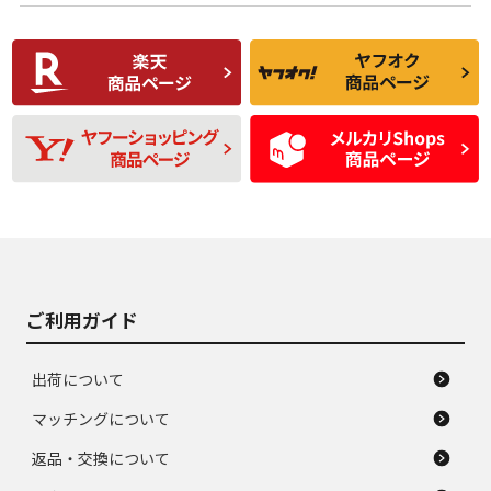
使用感や傷があり、
偏磨耗・劣化は感じ
C
C
比較的きれいな中古
られるが、使用に問
品
題のない中古品
残り溝も少なく、偏
使用感や目立つ傷が
D
D
磨耗がみられ、短期
あり、一般的な中古
間使用できるくらい
品
の中古品
使用感や大きな傷が
即タイヤ交換レベル
J
J
あり、落ちない汚れ
のタイヤ。ジャンク
がある。ジャンク品
品
ご利用ガイド
出荷について
マッチングについて
返品・交換について