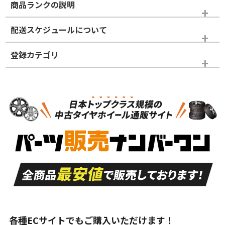
商品ランクの説明
※商品ランクは出品者の主観により判断しておりますので、あら
配送スケジュールについて
かじめご了承ください。
登録カテゴリ
ホイールランク
タイヤランク
タイヤのみ
N
N
タイヤのみ
15インチ
＞
新品・新品未使用品
新品・新品未使用品
新車外し品（新古
S
S
新車外し品（新古
品）、イボ・ライン
品）
付き
走行距離も少なく、
走行距離も少なく、
A
A
目立つ傷もほとんど
非常に状態の良い中
ない中古品
古品
目立たない程度の使
走行距離・偏磨耗は
B
B
用傷があるが、良質
少ない、劣化のほと
な中古品
んどない中古品
各種ECサイトでもご購入いただけます！