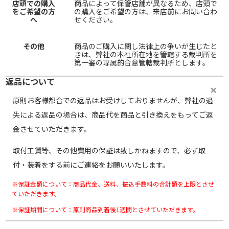
店頭での購入
商品によって保管店舗が異なるため、店頭で
をご希望の方
の購入をご希望の方は、来店前にお問い合わ
へ
せください。
その他
商品のご購入に関し法律上の争いが生じたと
きは、弊社の本社所在地を管轄する裁判所を
第一審の専属的合意管轄裁判所とします。
返品について
原則お客様都合での返品はお受けしておりませんが、弊社の過
失による返品の場合は、商品代を商品と引き換えをもってご返
金させていただきます。
取付工賃等、その他費用の保証は致しかねますので、必ず取
付・装着をする前にご連絡をお願いいたします。
※保証金額について：商品代金、送料、振込手数料の合計額を上限とさせ
ていただきます。
※保証期間について：原則商品到着後1週間とさせていただきます。