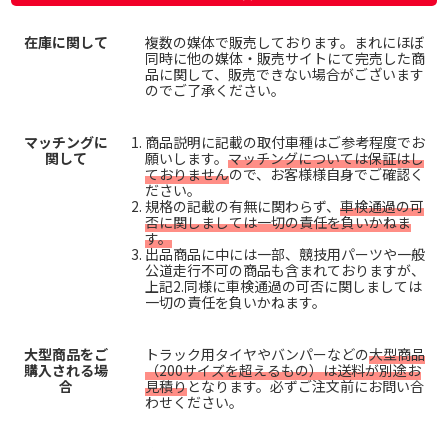
在庫に関して
複数の媒体で販売しております。まれにほぼ
同時に他の媒体・販売サイトにて完売した商
品に関して、販売できない場合がございます
のでご了承ください。
マッチングに
商品説明に記載の取付車種はご参考程度でお
関して
願いします。
マッチングについては保証はし
ておりません
ので、お客様様自身でご確認く
ださい。
規格の記載の有無に関わらず、
車検通過の可
否に関しましては一切の責任を負いかねま
す。
出品商品に中には一部、競技用パーツや一般
公道走行不可の商品も含まれておりますが、
上記2.同様に車検通過の可否に関しましては
一切の責任を負いかねます。
大型商品をご
トラック用タイヤやバンパーなどの
大型商品
購入される場
（200サイズを超えるもの）は送料が別途お
合
見積り
となります。必ずご注文前にお問い合
わせください。