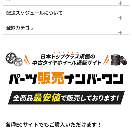
※商品ランクは出品者の主観により判断しておりますので、あら
配送スケジュールについて
かじめご了承ください。
登録カテゴリ
ホイールランク
タイヤランク
タイヤのみ
N
N
タイヤのみ
15インチ
＞
新品・新品未使用品
新品・新品未使用品
新車外し品（新古
S
S
新車外し品（新古
品）、イボ・ライン
品）
付き
走行距離も少なく、
走行距離も少なく、
A
A
目立つ傷もほとんど
非常に状態の良い中
ない中古品
古品
目立たない程度の使
走行距離・偏磨耗は
B
B
用傷があるが、良質
少ない、劣化のほと
な中古品
んどない中古品
各種ECサイトでもご購入いただけます！