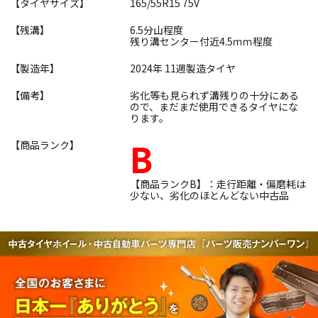
【タイヤサイズ】
165/55R15 75V
【残溝】
6.5分山程度
残り溝センター付近4.5ｍｍ程度
【製造年】
2024年 11週製造タイヤ
【備考】
劣化等も見られず溝残りの十分にある
ので、まだまだ使用できるタイヤにな
ります。
B
【商品ランク】
【商品ランクB】：走行距離・偏磨耗は
少ない、劣化のほとんどない中古品