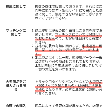
在庫に関して
複数の媒体で販売しております。まれにほぼ
同時に他の媒体・販売サイトにて完売した商
品に関して、販売できない場合がございます
のでご了承ください。
マッチングに
商品説明に記載の取付車種はご参考程度でお
関して
願いします。
マッチングについては保証はし
ておりません
ので、お客様様自身でご確認く
ださい。
規格の記載の有無に関わらず、
車検通過の可
否に関しましては一切の責任を負いかねま
す。
出品商品に中には一部、競技用パーツや一般
公道走行不可の商品も含まれておりますが、
上記2.同様に車検通過の可否に関しましては
一切の責任を負いかねます。
大型商品をご
トラック用タイヤやバンパーなどの
大型商品
購入される場
（200サイズを超えるもの）は送料が別途お
合
見積り
となります。必ずご注文前にお問い合
わせください。
店頭での購入
商品によって保管店舗が異なるため、店頭で