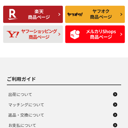
使用感や傷があり、
偏磨耗・劣化は感じ
C
C
比較的きれいな中古
られるが、使用に問
品
題のない中古品
残り溝も少なく、偏
使用感や目立つ傷が
D
D
磨耗がみられ、短期
あり、一般的な中古
間使用できるくらい
品
の中古品
使用感や大きな傷が
即タイヤ交換レベル
J
J
あり、落ちない汚れ
のタイヤ。ジャンク
がある。ジャンク品
品
ご利用ガイド
出荷について
マッチングについて
返品・交換について
お支払について