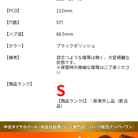
【PCD】
112mm
【穴数】
5穴
【ハブ径】
66.5mm
【カラー】
ブラックポリッシュ
【備考】
目立つような傷等は無く、大変綺麗な
状態です。
※保管時の微細な傷等はご了承くださ
い
S
【商品ランク】
【商品ランクS】：新車外し品（新古
品）