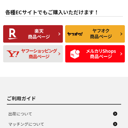
目立たない程度の使
走行距離・偏磨耗は
B
B
用傷があるが、良質
少ない、劣化のほと
な中古品
んどない中古品
各種ECサイトでもご購入いただけます！
使用感や傷があり、
偏磨耗・劣化は感じ
C
C
比較的きれいな中古
られるが、使用に問
品
題のない中古品
残り溝も少なく、偏
使用感や目立つ傷が
D
D
磨耗がみられ、短期
あり、一般的な中古
間使用できるくらい
品
の中古品
使用感や大きな傷が
即タイヤ交換レベル
J
J
あり、落ちない汚れ
のタイヤ。ジャンク
がある。ジャンク品
品
ご利用ガイド
出荷について
マッチングについて