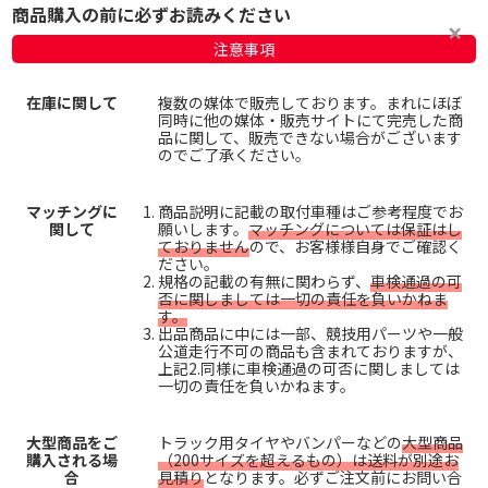
商品購入の前に必ずお読みください
注意事項
在庫に関して
複数の媒体で販売しております。まれにほぼ
同時に他の媒体・販売サイトにて完売した商
品に関して、販売できない場合がございます
のでご了承ください。
マッチングに
商品説明に記載の取付車種はご参考程度でお
関して
願いします。
マッチングについては保証はし
ておりません
ので、お客様様自身でご確認く
ださい。
規格の記載の有無に関わらず、
車検通過の可
否に関しましては一切の責任を負いかねま
す。
出品商品に中には一部、競技用パーツや一般
公道走行不可の商品も含まれておりますが、
上記2.同様に車検通過の可否に関しましては
一切の責任を負いかねます。
大型商品をご
トラック用タイヤやバンパーなどの
大型商品
購入される場
（200サイズを超えるもの）は送料が別途お
合
見積り
となります。必ずご注文前にお問い合