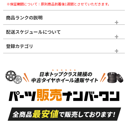
※保証期間について：原則商品到着後1週間とさせていただきます。
商品ランクの説明
※商品ランクは出品者の主観により判断しておりますので、あら
配送スケジュールについて
かじめご了承ください。
登録カテゴリ
ホイールランク
タイヤランク
ホイールのみ
N
N
ホイールのみ
19インチ
＞
新品・新品未使用品
新品・新品未使用品
新車外し品（新古
S
S
新車外し品（新古
品）、イボ・ライン
品）
付き
走行距離も少なく、
走行距離も少なく、
A
A
目立つ傷もほとんど
非常に状態の良い中
ない中古品
古品