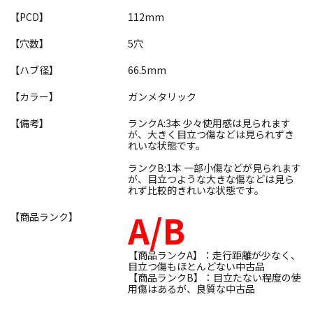
【PCD】
112mm
【穴数】
5穴
【ハブ径】
66.5mm
【カラー】
ガンメタリック
【備考】
ランクA:3本 少々使用感は見られます
が、大きく目立つ傷などは見られずき
れいな状態です。
ランクB:1本 一部小傷などが見られます
が、目立つような大きな傷などは見ら
れず比較的きれいな状態です。
A/B
【商品ランク】
【商品ランクA】：走行距離が少なく、
目立つ傷もほとんどない中古品
【商品ランクB】：目立たない程度の使
用傷はあるが、良質な中古品