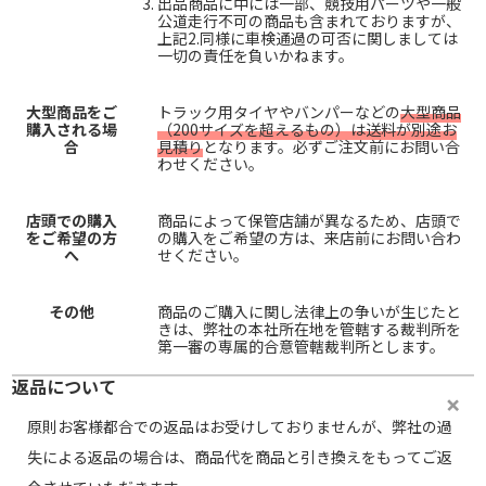
出品商品に中には一部、競技用パーツや一般
公道走行不可の商品も含まれておりますが、
上記2.同様に車検通過の可否に関しましては
一切の責任を負いかねます。
大型商品をご
トラック用タイヤやバンパーなどの
大型商品
購入される場
（200サイズを超えるもの）は送料が別途お
合
見積り
となります。必ずご注文前にお問い合
わせください。
店頭での購入
商品によって保管店舗が異なるため、店頭で
をご希望の方
の購入をご希望の方は、来店前にお問い合わ
へ
せください。
その他
商品のご購入に関し法律上の争いが生じたと
きは、弊社の本社所在地を管轄する裁判所を
第一審の専属的合意管轄裁判所とします。
返品について
原則お客様都合での返品はお受けしておりませんが、弊社の過
失による返品の場合は、商品代を商品と引き換えをもってご返