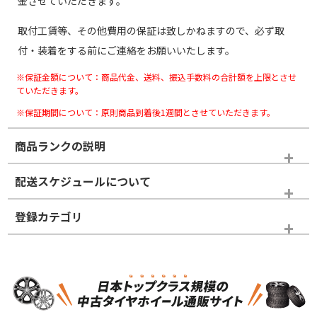
金させていただきます。
取付工賃等、その他費用の保証は致しかねますので、必ず取
付・装着をする前にご連絡をお願いいたします。
※保証金額について：商品代金、送料、振込手数料の合計額を上限とさせ
ていただきます。
※保証期間について：原則商品到着後1週間とさせていただきます。
商品ランクの説明
※商品ランクは出品者の主観により判断しておりますので、あら
配送スケジュールについて
かじめご了承ください。
登録カテゴリ
ホイールランク
タイヤランク
スタッドレスタイヤホイールセット
N
N
スタッドレスタイヤホイールセット
16インチ
＞
新品・新品未使用品
新品・新品未使用品
新車外し品（新古
新車外し品（新古