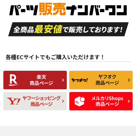
S
S
品）、イボ・ライン
品）
付き
走行距離も少なく、
走行距離も少なく、
A
A
目立つ傷もほとんど
非常に状態の良い中
ない中古品
古品
目立たない程度の使
走行距離・偏磨耗は
B
B
用傷があるが、良質
少ない、劣化のほと
な中古品
んどない中古品
各種ECサイトでもご購入いただけます！
使用感や傷があり、
偏磨耗・劣化は感じ
C
C
比較的きれいな中古
られるが、使用に問
品
題のない中古品
残り溝も少なく、偏
使用感や目立つ傷が
D
D
磨耗がみられ、短期
あり、一般的な中古
間使用できるくらい
品
の中古品
使用感や大きな傷が
即タイヤ交換レベル
J
J
あり、落ちない汚れ
のタイヤ。ジャンク
がある。ジャンク品
品