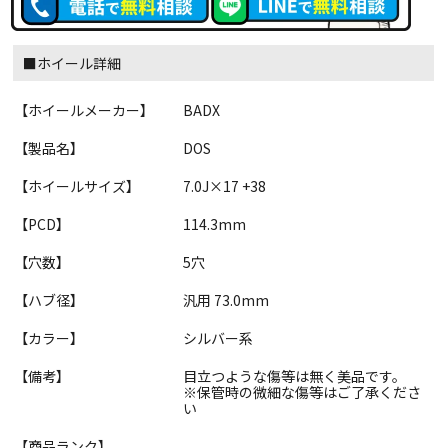
■ホイール詳細
【ホイールメーカー】
BADX
【製品名】
DOS
【ホイールサイズ】
7.0J×17 +38
【PCD】
114.3mm
【穴数】
5穴
【ハブ径】
汎用 73.0mm
【カラー】
シルバー系
【備考】
目立つような傷等は無く美品です。
※保管時の微細な傷等はご了承くださ
い
【商品ランク】