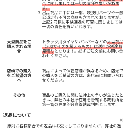
否に関しましては一切の責任を負いかねま
す。
出品商品に中には一部、競技用パーツや一般
公道走行不可の商品も含まれておりますが、
上記2.同様に車検通過の可否に関しましては
一切の責任を負いかねます。
大型商品をご
トラック用タイヤやバンパーなどの
大型商品
購入される場
（200サイズを超えるもの）は送料が別途お
合
見積り
となります。必ずご注文前にお問い合
わせください。
店頭での購入
商品によって保管店舗が異なるため、店頭で
をご希望の方
の購入をご希望の方は、来店前にお問い合わ
へ
せください。
その他
商品のご購入に関し法律上の争いが生じたと
きは、弊社の本社所在地を管轄する裁判所を
第一審の専属的合意管轄裁判所とします。
返品について
原則お客様都合での返品はお受けしておりませんが、弊社の過