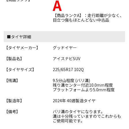
A
【商品ランクA】：走行距離が少なく、
目立つ傷もほとんどない中古品
■タイヤ詳細
【タイヤメーカー】
グッドイヤー
【製品名】
アイスナビSUV
【タイヤサイズ】
225/65R17 102Q
【残溝】
9.5分山程度 (バリ溝)
残り溝センター付近10.0ｍｍ程度
プラットフォームより5.0ｍｍ程度
【製造年】
2024年 40週製造タイヤ
【備考】
バリ溝のタイヤになります。
溝は十分残っていますのでこれからも
ご使用可能です。