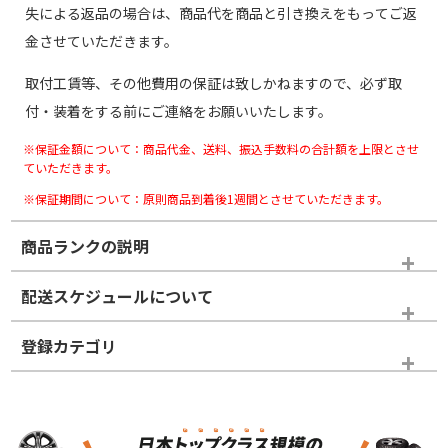
失による返品の場合は、商品代を商品と引き換えをもってご返
金させていただきます。
取付工賃等、その他費用の保証は致しかねますので、必ず取
付・装着をする前にご連絡をお願いいたします。
※保証金額について：商品代金、送料、振込手数料の合計額を上限とさせ
ていただきます。
※保証期間について：原則商品到着後1週間とさせていただきます。
商品ランクの説明
※商品ランクは出品者の主観により判断しておりますので、あら
配送スケジュールについて
かじめご了承ください。
登録カテゴリ
ホイールランク
タイヤランク
スタッドレスタイヤホイールセット
N
N
スタッドレスタイヤホイールセット
17インチ
＞
新品・新品未使用品
新品・新品未使用品