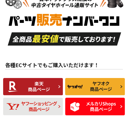
新車外し品（新古
S
S
新車外し品（新古
品）、イボ・ライン
品）
付き
走行距離も少なく、
走行距離も少なく、
A
A
目立つ傷もほとんど
非常に状態の良い中
ない中古品
古品
目立たない程度の使
走行距離・偏磨耗は
B
B
用傷があるが、良質
少ない、劣化のほと
な中古品
んどない中古品
各種ECサイトでもご購入いただけます！
使用感や傷があり、
偏磨耗・劣化は感じ
C
C
比較的きれいな中古
られるが、使用に問
品
題のない中古品
残り溝も少なく、偏
使用感や目立つ傷が
D
D
磨耗がみられ、短期
あり、一般的な中古
間使用できるくらい
品
の中古品
使用感や大きな傷が
即タイヤ交換レベル
J
J
あり、落ちない汚れ
のタイヤ。ジャンク