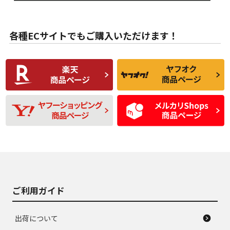
目立たない程度の使
走行距離・偏磨耗は
B
B
用傷があるが、良質
少ない、劣化のほと
な中古品
んどない中古品
各種ECサイトでもご購入いただけます！
使用感や傷があり、
偏磨耗・劣化は感じ
C
C
比較的きれいな中古
られるが、使用に問
品
題のない中古品
残り溝も少なく、偏
使用感や目立つ傷が
D
D
磨耗がみられ、短期
あり、一般的な中古
間使用できるくらい
品
の中古品
使用感や大きな傷が
即タイヤ交換レベル
J
J
あり、落ちない汚れ
のタイヤ。ジャンク
がある。ジャンク品
品
ご利用ガイド
出荷について