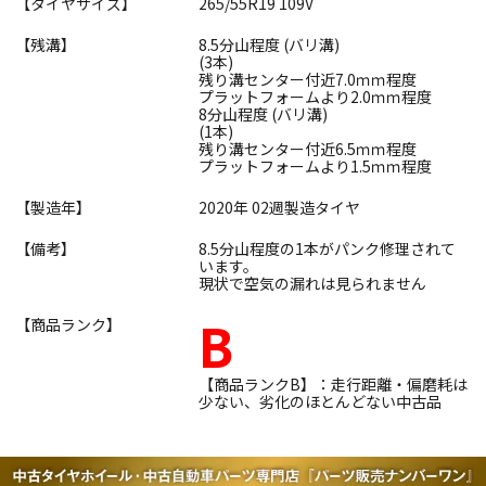
【タイヤサイズ】
265/55R19 109V
【残溝】
8.5分山程度 (バリ溝)
(3本)
残り溝センター付近7.0ｍｍ程度
プラットフォームより2.0ｍｍ程度
8分山程度 (バリ溝)
(1本)
残り溝センター付近6.5ｍｍ程度
プラットフォームより1.5ｍｍ程度
【製造年】
2020年 02週製造タイヤ
【備考】
8.5分山程度の1本がパンク修理されて
います。
現状で空気の漏れは見られません
B
【商品ランク】
【商品ランクB】：走行距離・偏磨耗は
少ない、劣化のほとんどない中古品