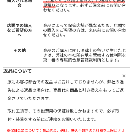
購入される場
（200サイズを超えるもの）は送料が別途お
合
見積り
となります。必ずご注文前にお問い合
わせください。
店頭での購入
商品によって保管店舗が異なるため、店頭で
をご希望の方
の購入をご希望の方は、来店前にお問い合わ
へ
せください。
その他
商品のご購入に関し法律上の争いが生じたと
きは、弊社の本社所在地を管轄する裁判所を
第一審の専属的合意管轄裁判所とします。
返品について
原則お客様都合での返品はお受けしておりませんが、弊社の過
失による返品の場合は、商品代を商品と引き換えをもってご返
金させていただきます。
取付工賃等、その他費用の保証は致しかねますので、必ず取
付・装着をする前にご連絡をお願いいたします。
※保証金額について：商品代金、送料、振込手数料の合計額を上限とさせ