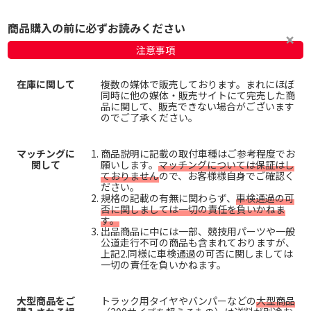
商品購入の前に必ずお読みください
注意事項
在庫に関して
複数の媒体で販売しております。まれにほぼ
同時に他の媒体・販売サイトにて完売した商
品に関して、販売できない場合がございます
のでご了承ください。
マッチングに
商品説明に記載の取付車種はご参考程度でお
関して
願いします。
マッチングについては保証はし
ておりません
ので、お客様様自身でご確認く
ださい。
規格の記載の有無に関わらず、
車検通過の可
否に関しましては一切の責任を負いかねま
す。
出品商品に中には一部、競技用パーツや一般
公道走行不可の商品も含まれておりますが、
上記2.同様に車検通過の可否に関しましては
一切の責任を負いかねます。
大型商品をご
トラック用タイヤやバンパーなどの
大型商品