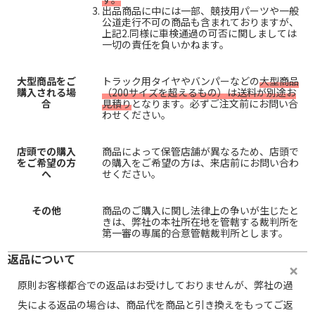
出品商品に中には一部、競技用パーツや一般
公道走行不可の商品も含まれておりますが、
上記2.同様に車検通過の可否に関しましては
一切の責任を負いかねます。
大型商品をご
トラック用タイヤやバンパーなどの
大型商品
購入される場
（200サイズを超えるもの）は送料が別途お
合
見積り
となります。必ずご注文前にお問い合
わせください。
店頭での購入
商品によって保管店舗が異なるため、店頭で
をご希望の方
の購入をご希望の方は、来店前にお問い合わ
へ
せください。
その他
商品のご購入に関し法律上の争いが生じたと
きは、弊社の本社所在地を管轄する裁判所を
第一審の専属的合意管轄裁判所とします。
返品について
原則お客様都合での返品はお受けしておりませんが、弊社の過
失による返品の場合は、商品代を商品と引き換えをもってご返