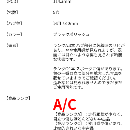
【PCD】
114.3mm
【穴数】
5穴
【ハブ径】
汎用 73.0mm
【カラー】
ブラックポリッシュ
【備考】
ランクA:3本 ハブ部分に装着時のサビが
あり、やや使用感が見られますが、表
面には目立つような傷も見られず綺麗
な状態です。
ランクC:1本 スポークに傷があります。
傷の一番目立つ部分を拡大した写真を
載せていますのでご確認ください。
歪みなどは見られませんのでまだまだ
ご使用可能です。
A/C
【商品ランク】
【商品ランクA】：走行距離が少なく、
目立つ傷もほとんどない中古品
【商品ランクC】：使用感や傷があり、
比較的きれいな中古品