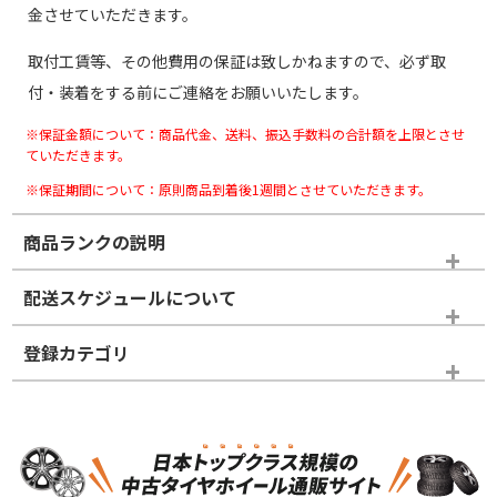
金させていただきます。
取付工賃等、その他費用の保証は致しかねますので、必ず取
付・装着をする前にご連絡をお願いいたします。
※保証金額について：商品代金、送料、振込手数料の合計額を上限とさせ
ていただきます。
※保証期間について：原則商品到着後1週間とさせていただきます。
商品ランクの説明
※商品ランクは出品者の主観により判断しておりますので、あら
配送スケジュールについて
かじめご了承ください。
登録カテゴリ
ホイールランク
タイヤランク
スタッドレスタイヤホイールセット
N
N
スタッドレスタイヤホイールセット
17インチ
＞
新品・新品未使用品
新品・新品未使用品