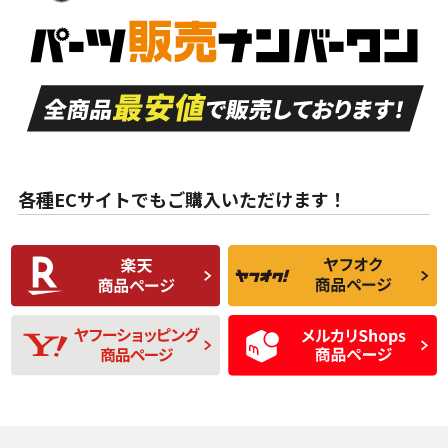
新車外し品（新古
S
S
新車外し品（新古
品）、イボ・ライン
品）
付き
走行距離も少なく、
走行距離も少なく、
A
A
目立つ傷もほとんど
非常に状態の良い中
ない中古品
古品
目立たない程度の使
走行距離・偏磨耗は
B
B
用傷があるが、良質
少ない、劣化のほと
な中古品
んどない中古品
各種ECサイトでもご購入いただけます！
使用感や傷があり、
偏磨耗・劣化は感じ
C
C
比較的きれいな中古
られるが、使用に問
品
題のない中古品
残り溝も少なく、偏
使用感や目立つ傷が
D
D
磨耗がみられ、短期
あり、一般的な中古
間使用できるくらい
品
の中古品
使用感や大きな傷が
即タイヤ交換レベル
J
J
あり、落ちない汚れ
のタイヤ。ジャンク
がある。ジャンク品
品