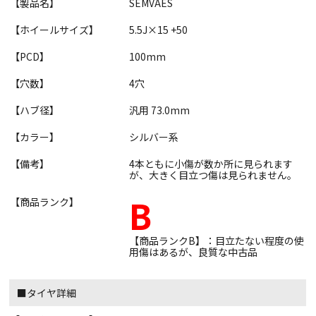
【製品名】
SEMVAES
【ホイールサイズ】
5.5J×15 +50
【PCD】
100mm
【穴数】
4穴
【ハブ径】
汎用 73.0mm
【カラー】
シルバー系
【備考】
4本ともに小傷が数か所に見られます
が、大きく目立つ傷は見られません。
B
【商品ランク】
【商品ランクB】：目立たない程度の使
用傷はあるが、良質な中古品
■タイヤ詳細