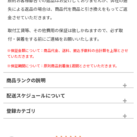
原則お客様都合での返品はお受けしておりませんが、弊社の過
失による返品の場合は、商品代を商品と引き換えをもってご返
金させていただきます。
取付工賃等、その他費用の保証は致しかねますので、必ず取
付・装着をする前にご連絡をお願いいたします。
※保証金額について：商品代金、送料、振込手数料の合計額を上限とさせ
ていただきます。
※保証期間について：原則商品到着後1週間とさせていただきます。
商品ランクの説明
※商品ランクは出品者の主観により判断しておりますので、あら
配送スケジュールについて
かじめご了承ください。
登録カテゴリ
ホイールランク
タイヤランク
スタッドレスタイヤホイールセット
N
N
スタッドレスタイヤホイールセット
15インチ
＞
新品・新品未使用品
新品・新品未使用品