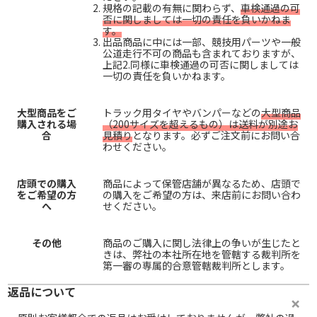
規格の記載の有無に関わらず、
車検通過の可
否に関しましては一切の責任を負いかねま
す。
出品商品に中には一部、競技用パーツや一般
公道走行不可の商品も含まれておりますが、
上記2.同様に車検通過の可否に関しましては
一切の責任を負いかねます。
大型商品をご
トラック用タイヤやバンパーなどの
大型商品
購入される場
（200サイズを超えるもの）は送料が別途お
合
見積り
となります。必ずご注文前にお問い合
わせください。
店頭での購入
商品によって保管店舗が異なるため、店頭で
をご希望の方
の購入をご希望の方は、来店前にお問い合わ
へ
せください。
その他
商品のご購入に関し法律上の争いが生じたと
きは、弊社の本社所在地を管轄する裁判所を
第一審の専属的合意管轄裁判所とします。
返品について