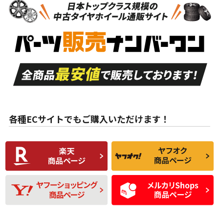
新車外し品（新古
S
S
新車外し品（新古
品）、イボ・ライン
品）
付き
走行距離も少なく、
走行距離も少なく、
A
A
目立つ傷もほとんど
非常に状態の良い中
ない中古品
古品
目立たない程度の使
走行距離・偏磨耗は
B
B
用傷があるが、良質
少ない、劣化のほと
な中古品
んどない中古品
各種ECサイトでもご購入いただけます！
使用感や傷があり、
偏磨耗・劣化は感じ
C
C
比較的きれいな中古
られるが、使用に問
品
題のない中古品
残り溝も少なく、偏
使用感や目立つ傷が
D
D
磨耗がみられ、短期
あり、一般的な中古
間使用できるくらい
品
の中古品
使用感や大きな傷が
即タイヤ交換レベル