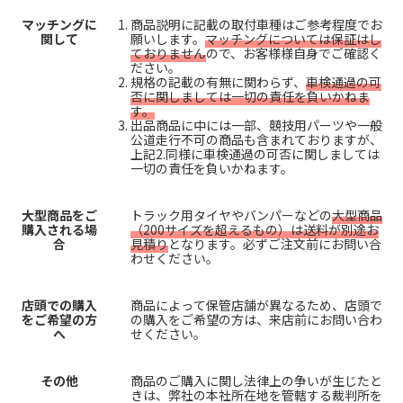
マッチングに
商品説明に記載の取付車種はご参考程度でお
関して
願いします。
マッチングについては保証はし
ておりません
ので、お客様様自身でご確認く
ださい。
規格の記載の有無に関わらず、
車検通過の可
否に関しましては一切の責任を負いかねま
す。
出品商品に中には一部、競技用パーツや一般
公道走行不可の商品も含まれておりますが、
上記2.同様に車検通過の可否に関しましては
一切の責任を負いかねます。
大型商品をご
トラック用タイヤやバンパーなどの
大型商品
購入される場
（200サイズを超えるもの）は送料が別途お
合
見積り
となります。必ずご注文前にお問い合
わせください。
店頭での購入
商品によって保管店舗が異なるため、店頭で
をご希望の方
の購入をご希望の方は、来店前にお問い合わ
へ
せください。
その他
商品のご購入に関し法律上の争いが生じたと
きは、弊社の本社所在地を管轄する裁判所を