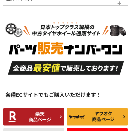
スタッドレスタイヤホイールセット
N
N
スタッドレスタイヤホイールセット
17インチ
＞
新品・新品未使用品
新品・新品未使用品
新車外し品（新古
S
S
新車外し品（新古
品）、イボ・ライン
品）
付き
走行距離も少なく、
走行距離も少なく、
A
A
目立つ傷もほとんど
非常に状態の良い中
ない中古品
古品
目立たない程度の使
走行距離・偏磨耗は
B
B
用傷があるが、良質
少ない、劣化のほと
な中古品
んどない中古品
各種ECサイトでもご購入いただけます！
使用感や傷があり、
偏磨耗・劣化は感じ
C
C
比較的きれいな中古
られるが、使用に問
品
題のない中古品
残り溝も少なく、偏
使用感や目立つ傷が