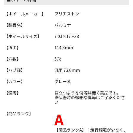
【ホイールメーカー】
ブリヂストン
【製品名】
バルミナ
【ホイールサイズ】
7.0J×17 +38
【PCD】
114.3mm
【穴数】
5穴
【ハブ径】
汎用 73.0mm
【カラー】
グレー系
【備考】
目立つような傷等は無く美品です。
※保管時の微細な傷等はご了承くださ
い
A
【商品ランク】
【商品ランクA】：走行距離が少なく、