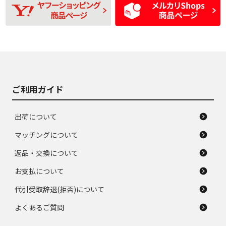
D
D
磨耗がみられ、短期
あり、一般的な中古
間使用できるくらい
品
の中古品
使用感や大きな傷が
即タイヤ交換レベル
J
J
あり、落ちない汚れ
のタイヤ。ジャンク
がある。ジャンク品
品
ご利用ガイド
出荷について
マッチングについて
返品・交換について
お支払について
代引受取辞退(拒否)について
よくあるご質問