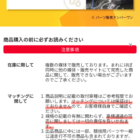
商品購入の前に必ずお読みください
注意事項
在庫に関して
複数の媒体で販売しております。まれにほぼ
同時に他の媒体・販売サイトにて完売した商
品に関して、販売できない場合がございます
のでご了承ください。
マッチングに
商品説明に記載の取付車種はご参考程度でお
関して
願いします。
マッチングについては保証はし
ておりません
ので、お客様様自身でご確認く
ださい。
規格の記載の有無に関わらず、
車検通過の可
否に関しましては一切の責任を負いかねま
す。
出品商品に中には一部、競技用パーツや一般
公道走行不可の商品も含まれておりますが、