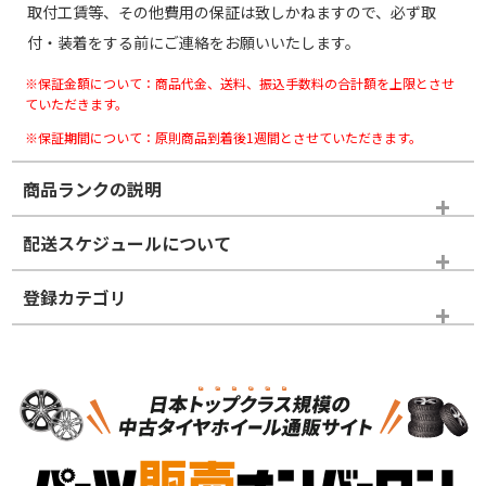
取付工賃等、その他費用の保証は致しかねますので、必ず取
付・装着をする前にご連絡をお願いいたします。
※保証金額について：商品代金、送料、振込手数料の合計額を上限とさせ
ていただきます。
※保証期間について：原則商品到着後1週間とさせていただきます。
商品ランクの説明
※商品ランクは出品者の主観により判断しておりますので、あら
配送スケジュールについて
かじめご了承ください。
登録カテゴリ
ホイールランク
タイヤランク
スタッドレスタイヤホイールセット
N
N
スタッドレスタイヤホイールセット
16インチ
＞
新品・新品未使用品
新品・新品未使用品
新車外し品（新古
S
S
新車外し品（新古
品）、イボ・ライン
品）
付き