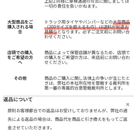
上記2.同様に車検通過の可否に関しましては
一切の責任を負いかねます。
大型商品をご
トラック用タイヤやバンパーなどの
大型商品
購入される場
（200サイズを超えるもの）は送料が別途お
合
見積り
となります。必ずご注文前にお問い合
わせください。
店頭での購入
商品によって保管店舗が異なるため、店頭で
をご希望の方
の購入をご希望の方は、来店前にお問い合わ
へ
せください。
その他
商品のご購入に関し法律上の争いが生じたと
きは、弊社の本社所在地を管轄する裁判所を
第一審の専属的合意管轄裁判所とします。
返品について
原則お客様都合での返品はお受けしておりませんが、弊社の過
失による返品の場合は、商品代を商品と引き換えをもってご返
金させていただきます。