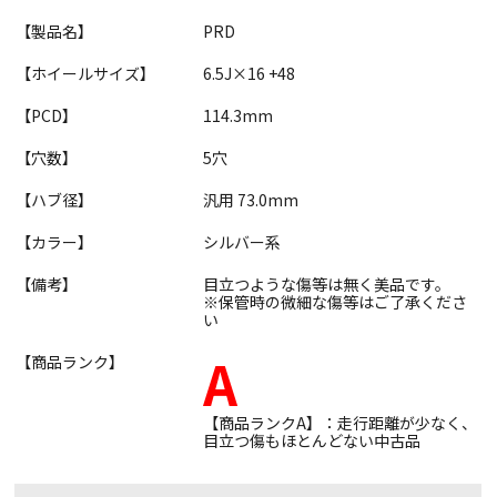
【製品名】
PRD
【ホイールサイズ】
6.5J×16 +48
【PCD】
114.3mm
【穴数】
5穴
【ハブ径】
汎用 73.0mm
【カラー】
シルバー系
【備考】
目立つような傷等は無く美品です。
※保管時の微細な傷等はご了承くださ
い
A
【商品ランク】
【商品ランクA】：走行距離が少なく、
目立つ傷もほとんどない中古品