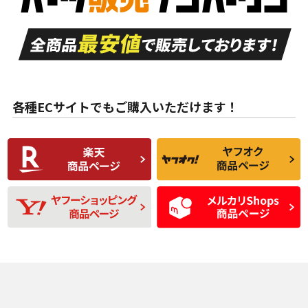
走行距離も少なく、
走行距離も少なく、
A
A
目立つ傷もほとんど
非常に状態の良い中
ない中古品
古品
目立たない程度の使
走行距離・偏磨耗は
B
B
用傷があるが、良質
少ない、劣化のほと
な中古品
んどない中古品
各種ECサイトでもご購入いただけます！
使用感や傷があり、
偏磨耗・劣化は感じ
C
C
比較的きれいな中古
られるが、使用に問
品
題のない中古品
残り溝も少なく、偏
使用感や目立つ傷が
D
D
磨耗がみられ、短期
あり、一般的な中古
間使用できるくらい
品
の中古品
使用感や大きな傷が
即タイヤ交換レベル
J
J
あり、落ちない汚れ
のタイヤ。ジャンク
がある。ジャンク品
品