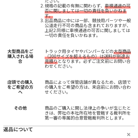
ださい。
規格の記載の有無に関わらず、
車検通過の可
否に関しましては一切の責任を負いかねま
す。
出品商品に中には一部、競技用パーツや一般
公道走行不可の商品も含まれておりますが、
上記2.同様に車検通過の可否に関しましては
一切の責任を負いかねます。
大型商品をご
トラック用タイヤやバンパーなどの
大型商品
購入される場
（200サイズを超えるもの）は送料が別途お
合
見積り
となります。必ずご注文前にお問い合
わせください。
店頭での購入
商品によって保管店舗が異なるため、店頭で
をご希望の方
の購入をご希望の方は、来店前にお問い合わ
へ
せください。
その他
商品のご購入に関し法律上の争いが生じたと
きは、弊社の本社所在地を管轄する裁判所を
第一審の専属的合意管轄裁判所とします。
返品について