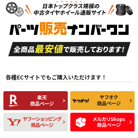
新車外し品（新古
S
S
新車外し品（新古
品）、イボ・ライン
品）
付き
走行距離も少なく、
走行距離も少なく、
A
A
目立つ傷もほとんど
非常に状態の良い中
ない中古品
古品
目立たない程度の使
走行距離・偏磨耗は
B
B
用傷があるが、良質
少ない、劣化のほと
な中古品
んどない中古品
各種ECサイトでもご購入いただけます！
使用感や傷があり、
偏磨耗・劣化は感じ
C
C
比較的きれいな中古
られるが、使用に問
品
題のない中古品
残り溝も少なく、偏
使用感や目立つ傷が
D
D
磨耗がみられ、短期
あり、一般的な中古
間使用できるくらい
品
の中古品