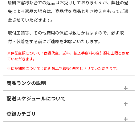
原則お客様都合での返品はお受けしておりませんが、弊社の過
失による返品の場合は、商品代を商品と引き換えをもってご返
金させていただきます。
取付工賃等、その他費用の保証は致しかねますので、必ず取
付・装着をする前にご連絡をお願いいたします。
※保証金額について：商品代金、送料、振込手数料の合計額を上限とさせ
ていただきます。
※保証期間について：原則商品到着後1週間とさせていただきます。
商品ランクの説明
※商品ランクは出品者の主観により判断しておりますので、あら
配送スケジュールについて
かじめご了承ください。
登録カテゴリ
ホイールランク
タイヤランク
タイヤのみ
N
N
タイヤのみ
19インチ
＞
新品・新品未使用品
新品・新品未使用品