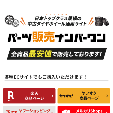
タイヤのみ
N
N
タイヤのみ
15インチ
＞
新品・新品未使用品
新品・新品未使用品
新車外し品（新古
S
S
新車外し品（新古
品）、イボ・ライン
品）
付き
走行距離も少なく、
走行距離も少なく、
A
A
目立つ傷もほとんど
非常に状態の良い中
ない中古品
古品
目立たない程度の使
走行距離・偏磨耗は
B
B
用傷があるが、良質
少ない、劣化のほと
な中古品
んどない中古品
各種ECサイトでもご購入いただけます！
使用感や傷があり、
偏磨耗・劣化は感じ
C
C
比較的きれいな中古
られるが、使用に問
品
題のない中古品
残り溝も少なく、偏
使用感や目立つ傷が
D
D
磨耗がみられ、短期
あり、一般的な中古