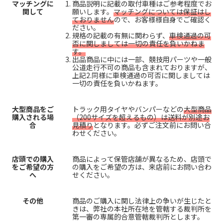
マッチングに
商品説明に記載の取付車種はご参考程度でお
関して
願いします。
マッチングについては保証はし
ておりません
ので、お客様様自身でご確認く
ださい。
規格の記載の有無に関わらず、
車検通過の可
否に関しましては一切の責任を負いかねま
す。
出品商品に中には一部、競技用パーツや一般
公道走行不可の商品も含まれておりますが、
上記2.同様に車検通過の可否に関しましては
一切の責任を負いかねます。
大型商品をご
トラック用タイヤやバンパーなどの
大型商品
購入される場
（200サイズを超えるもの）は送料が別途お
合
見積り
となります。必ずご注文前にお問い合
わせください。
店頭での購入
商品によって保管店舗が異なるため、店頭で
をご希望の方
の購入をご希望の方は、来店前にお問い合わ
へ
せください。
その他
商品のご購入に関し法律上の争いが生じたと
きは、弊社の本社所在地を管轄する裁判所を
第一審の専属的合意管轄裁判所とします。