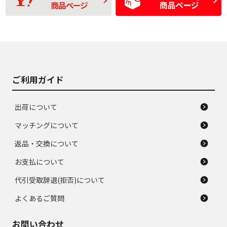
間使用できるくらい
品
の中古品
使用感や大きな傷が
即タイヤ交換レベル
J
J
あり、落ちない汚れ
のタイヤ。ジャンク
がある。ジャンク品
品
ご利用ガイド
出荷について
マッチングについて
返品・交換について
お支払について
代引受取辞退(拒否)について
よくあるご質問
お問い合わせ