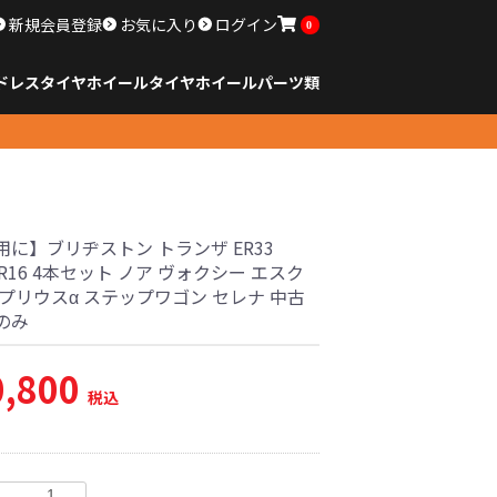
新規会員登録
お気に入り
ログイン
0
ドレスタイヤホイール
タイヤ
ホイール
パーツ類
のサイズ
ンチ以下
チ
チ
チ
チ
チ
チ
チ
チ
ンチ以上
すべてのサイズ
14インチ以下
15インチ
16インチ
17インチ
18インチ
19インチ
20インチ
21インチ
22インチ
23インチ以上
すべてのサイズ
14インチ以下
15インチ
16インチ
17インチ
18インチ
19インチ
20インチ
21インチ
22インチ
23インチ以上
すべてのパーツ
用に】ブリヂストン トランザ ER33
60R16 4本セット ノア ヴォクシー エスク
 プリウスα ステップワゴン セレナ 中古
のみ
0,800
税込