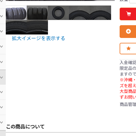
拡大イメージを表示する
入金確
限定品の
ますの
※沖縄・
ズを超え
大型商
ずお問
商品管
この商品について