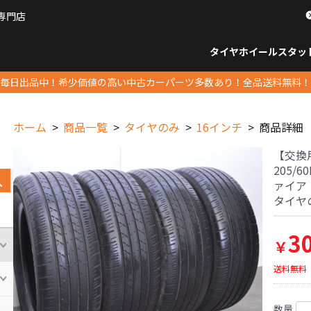
専門店
パーツ販売ナンバーワン
タイヤホイール
スタッ
すべてのサイズ
14インチ以下
15インチ
16インチ
17インチ
18インチ
19インチ
20インチ
21インチ
22インチ
23インチ以上
すべて
14イ
15イン
16イン
17イン
18イン
19イン
20イン
21イン
22イン
23イ
毎日出品中！希少価値の高い中古カーパーツ多数あり！全品送料無料！
ホーム
商品一覧
タイヤのみ
16インチ
商品詳細
【交換
205/
ァイア
タイヤ
3
￥
送料無料
数量