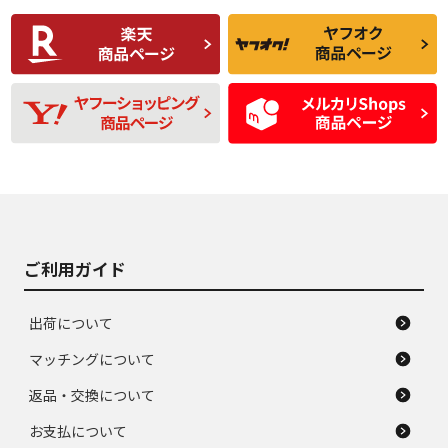
使用感や傷があり、
偏磨耗・劣化は感じ
C
C
比較的きれいな中古
られるが、使用に問
品
題のない中古品
残り溝も少なく、偏
使用感や目立つ傷が
D
D
磨耗がみられ、短期
あり、一般的な中古
間使用できるくらい
品
の中古品
使用感や大きな傷が
即タイヤ交換レベル
J
J
あり、落ちない汚れ
のタイヤ。ジャンク
がある。ジャンク品
品
ご利用ガイド
出荷について
マッチングについて
返品・交換について
お支払について