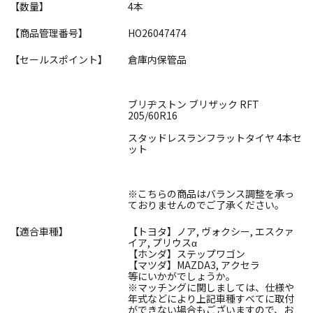
【数量】
4本
【商品管理番号】
HO26047474
【セールスポイント】
倉庫内保管品
ブリヂストン ブリザック RFT
205/60R16
スタッドレスランフラットタイヤ 4本セ
ット
※こちらの商品はバランス調整を承っ
ておりませんのでご了承ください。
【適合車種】
【トヨタ】ノア, ヴォクシー, エスクァ
イア, プリウスα
【ホンダ】ステップワゴン
【マツダ】MAZDA3, アクセラ
等にいかがでしょうか。
※マッチングに関しましては、仕様や
年式などにより上記車種すべてに取付
ができない場合もございますので、お