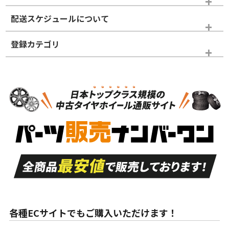
※商品ランクは出品者の主観により判断しておりますので、あら
配送スケジュールについて
かじめご了承ください。
登録カテゴリ
ホイールランク
タイヤランク
スタッドレスタイヤのみ
N
N
スタッドレスタイヤのみ
16インチ
＞
新品・新品未使用品
新品・新品未使用品
新車外し品（新古
S
S
新車外し品（新古
品）、イボ・ライン
品）
付き
走行距離も少なく、
走行距離も少なく、
A
A
目立つ傷もほとんど
非常に状態の良い中
ない中古品
古品
目立たない程度の使
走行距離・偏磨耗は
B
B
用傷があるが、良質
少ない、劣化のほと
な中古品
んどない中古品
各種ECサイトでもご購入いただけます！