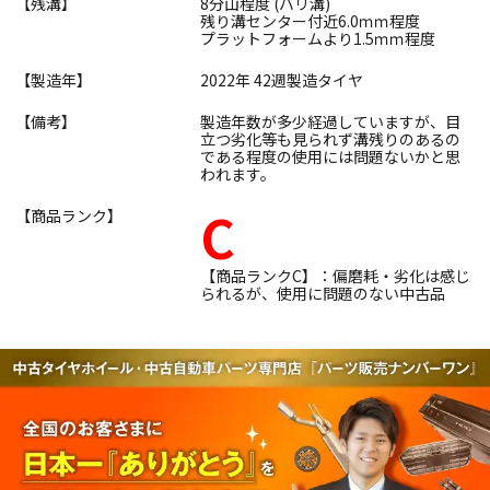
【残溝】
8分山程度 (バリ溝)
残り溝センター付近6.0ｍｍ程度
プラットフォームより1.5ｍｍ程度
【製造年】
2022年 42週製造タイヤ
【備考】
製造年数が多少経過していますが、目
立つ劣化等も見られず溝残りのあるの
である程度の使用には問題ないかと思
われます。
C
【商品ランク】
【商品ランクC】：偏磨耗・劣化は感じ
られるが、使用に問題のない中古品