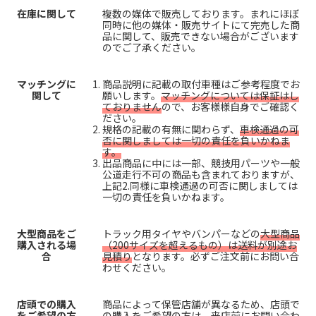
在庫に関して
複数の媒体で販売しております。まれにほぼ
同時に他の媒体・販売サイトにて完売した商
品に関して、販売できない場合がございます
のでご了承ください。
マッチングに
商品説明に記載の取付車種はご参考程度でお
関して
願いします。
マッチングについては保証はし
ておりません
ので、お客様様自身でご確認く
ださい。
規格の記載の有無に関わらず、
車検通過の可
否に関しましては一切の責任を負いかねま
す。
出品商品に中には一部、競技用パーツや一般
公道走行不可の商品も含まれておりますが、
上記2.同様に車検通過の可否に関しましては
一切の責任を負いかねます。
大型商品をご
トラック用タイヤやバンパーなどの
大型商品
購入される場
（200サイズを超えるもの）は送料が別途お
合
見積り
となります。必ずご注文前にお問い合
わせください。
店頭での購入
商品によって保管店舗が異なるため、店頭で
をご希望の方
の購入をご希望の方は、来店前にお問い合わ