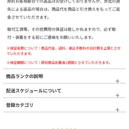
原則お客様都合での返品はお受けしておりませんが、弊社の過
失による返品の場合は、商品代を商品と引き換えをもってご返
金させていただきます。
取付工賃等、その他費用の保証は致しかねますので、必ず取
付・装着をする前にご連絡をお願いいたします。
※保証金額について：商品代金、送料、振込手数料の合計額を上限とさせ
ていただきます。
※保証期間について：原則商品到着後1週間とさせていただきます。
商品ランクの説明
※商品ランクは出品者の主観により判断しておりますので、あら
配送スケジュールについて
かじめご了承ください。
登録カテゴリ
ホイールランク
タイヤランク
タイヤホイールセット
N
N
タイヤホイールセット
15インチ
＞
新品・新品未使用品
新品・新品未使用品