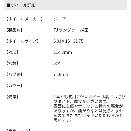
■ホイール詳細
【ホイールメーカー】
ジープ
【製品名】
TJ ラングラー 純正
【ホイールサイズ】
6.0J×15 +31.75
【PCD】
114.3mm
【穴数】
5穴
【ハブ径】
71.6mm
【カラー】
【備考】
4本とも使用に伴いホイール裏にはさび
やダスト、腐食がございます。
表面にも傷やポリッシュ特有の腐食が
ありますが、曲がりなどは見られませ
んのでまだまだご使用いただけるかと
思います。