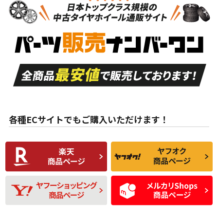
新車外し品（新古
S
S
新車外し品（新古
品）、イボ・ライン
品）
付き
走行距離も少なく、
走行距離も少なく、
A
A
目立つ傷もほとんど
非常に状態の良い中
ない中古品
古品
目立たない程度の使
走行距離・偏磨耗は
B
B
用傷があるが、良質
少ない、劣化のほと
な中古品
んどない中古品
各種ECサイトでもご購入いただけます！
使用感や傷があり、
偏磨耗・劣化は感じ
C
C
比較的きれいな中古
られるが、使用に問
品
題のない中古品
残り溝も少なく、偏
使用感や目立つ傷が
D
D
磨耗がみられ、短期
あり、一般的な中古
間使用できるくらい
品
の中古品