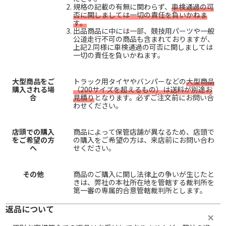
規格の記載の有無に関わらず、
車検通過の可
否に関しましては一切の責任を負いかねま
す。
出品商品に中には一部、競技用パーツや一般
公道走行不可の商品も含まれておりますが、
上記2.同様に車検通過の可否に関しましては
一切の責任を負いかねます。
大型商品をご
トラック用タイヤやバンパーなどの
大型商品
購入される場
（200サイズを超えるもの）は送料が別途お
合
見積り
となります。必ずご注文前にお問い合
わせください。
店頭での購入
商品によって保管店舗が異なるため、店頭で
をご希望の方
の購入をご希望の方は、来店前にお問い合わ
へ
せください。
その他
商品のご購入に関し法律上の争いが生じたと
きは、弊社の本社所在地を管轄する裁判所を
第一審の専属的合意管轄裁判所とします。
返品について