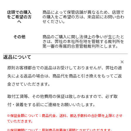
店頭での購入
商品によって保管店舗が異なるため、店頭で
をご希望の方
の購入をご希望の方は、来店前にお問い合わ
へ
せください。
その他
商品のご購入に関し法律上の争いが生じたと
きは、弊社の本社所在地を管轄する裁判所を
第一審の専属的合意管轄裁判所とします。
返品について
原則お客様都合での返品はお受けしておりませんが、弊社の過
失による返品の場合は、商品代を商品と引き換えをもってご返
金させていただきます。
取付工賃等、その他費用の保証は致しかねますので、必ず取
付・装着をする前にご連絡をお願いいたします。
※保証金額について：商品代金、送料、振込手数料の合計額を上限とさせ
ていただきます。
※保証期間について：原則商品到着後1週間とさせていただきます。