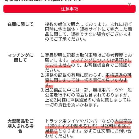
注意事項
在庫に関して
複数の媒体で販売しております。まれにほぼ
同時に他の媒体・販売サイトにて完売した商
品に関して、販売できない場合がございます
のでご了承ください。
マッチングに
商品説明に記載の取付車種はご参考程度でお
関して
願いします。
マッチングについては保証はし
ておりません
ので、お客様様自身でご確認く
ださい。
規格の記載の有無に関わらず、
車検通過の可
否に関しましては一切の責任を負いかねま
す。
出品商品に中には一部、競技用パーツや一般
公道走行不可の商品も含まれておりますが、
上記2.同様に車検通過の可否に関しましては
一切の責任を負いかねます。
大型商品をご
トラック用タイヤやバンパーなどの
大型商品
購入される場
（200サイズを超えるもの）は送料が別途お
合
見積り
となります。必ずご注文前にお問い合
わせください。