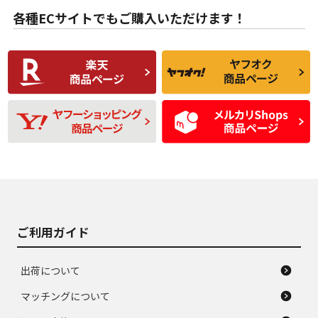
B
B
用傷があるが、良質
少ない、劣化のほと
な中古品
んどない中古品
各種ECサイトでもご購入いただけます！
使用感や傷があり、
偏磨耗・劣化は感じ
C
C
比較的きれいな中古
られるが、使用に問
品
題のない中古品
残り溝も少なく、偏
使用感や目立つ傷が
D
D
磨耗がみられ、短期
あり、一般的な中古
間使用できるくらい
品
の中古品
使用感や大きな傷が
即タイヤ交換レベル
J
J
あり、落ちない汚れ
のタイヤ。ジャンク
がある。ジャンク品
品
ご利用ガイド
出荷について
マッチングについて