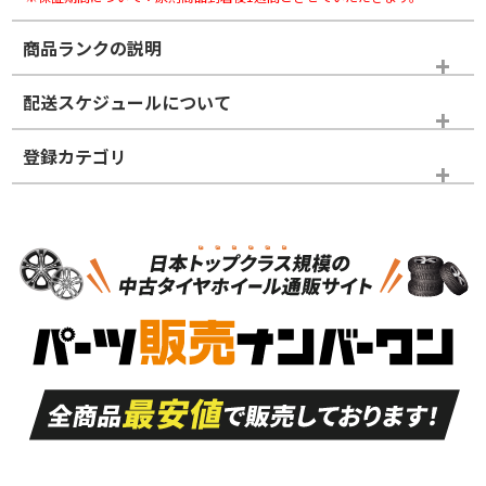
商品ランクの説明
※商品ランクは出品者の主観により判断しておりますので、あら
配送スケジュールについて
かじめご了承ください。
登録カテゴリ
ホイールランク
タイヤランク
パーツ
N
N
新品・新品未使用品
新品・新品未使用品
新車外し品（新古
S
S
新車外し品（新古
品）、イボ・ライン
品）
付き
走行距離も少なく、
走行距離も少なく、
A
A
目立つ傷もほとんど
非常に状態の良い中
ない中古品
古品
目立たない程度の使
走行距離・偏磨耗は