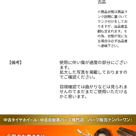
古品
※商品状態は商品ラ
ンク説明に基づいて
ランク付けをしてお
りますが、出品者主
観も含まれます。そ
の為、状態が気にな
る場合は必ず出品者
へ連絡下さい。
【備考】
使用に伴い傷が過度の部分にござい
ます。
拡大した写真を掲載しておりますの
でご確認ください。
目視確認では曲がりなどは見られま
せんのでまだまだご使用いただける
かと思います。