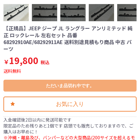
【正規品】JEEP ジープ JL ラングラー アンリミテッド 純
正 ロックレール 左右セット 品番
68292910AE/68292911AE 送料別途見積もり商品 中古 パ
ーツ
19,800
￥
税込
送料無料
ただいま品切れ中です。
お気に入り
入金確認後2日以内に発送可能です
限定品のため残りあと1個です 店頭でも販売しておりますので、ご
購入はお早めに！
※沖縄・離島及び、バンパーなどの大型商品(200サイズを超えるモ