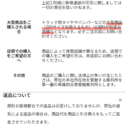
上記2.同様に車検通過の可否に関しましては
一切の責任を負いかねます。
大型商品をご
トラック用タイヤやバンパーなどの
大型商品
購入される場
（200サイズを超えるもの）は送料が別途お
合
見積り
となります。必ずご注文前にお問い合
わせください。
店頭での購入
商品によって保管店舗が異なるため、店頭で
をご希望の方
の購入をご希望の方は、来店前にお問い合わ
へ
せください。
その他
商品のご購入に関し法律上の争いが生じたと
きは、弊社の本社所在地を管轄する裁判所を
第一審の専属的合意管轄裁判所とします。
返品について
原則お客様都合での返品はお受けしておりませんが、弊社の過
失による返品の場合は、商品代を商品と引き換えをもってご返
金させていただきます。