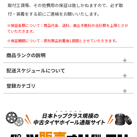
取付工賃等、その他費用の保証は致しかねますので、必ず取
付・装着をする前にご連絡をお願いいたします。
※保証金額について：商品代金、送料、振込手数料の合計額を上限とさせ
ていただきます。
※保証期間について：原則商品到着後1週間とさせていただきます。
商品ランクの説明
※商品ランクは出品者の主観により判断しておりますので、あら
配送スケジュールについて
かじめご了承ください。
登録カテゴリ
ホイールランク
タイヤランク
スタッドレスタイヤのみ
N
N
スタッドレスタイヤのみ
17インチ
＞
新品・新品未使用品
新品・新品未使用品
新車外し品（新古
S
S
新車外し品（新古
品）、イボ・ライン
品）
付き