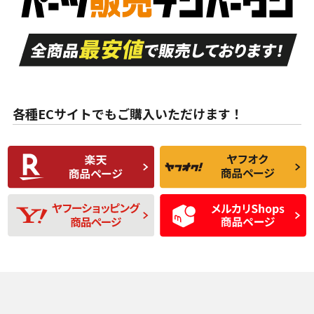
走行距離も少なく、
走行距離も少なく、
A
A
目立つ傷もほとんど
非常に状態の良い中
ない中古品
古品
目立たない程度の使
走行距離・偏磨耗は
B
B
用傷があるが、良質
少ない、劣化のほと
な中古品
んどない中古品
各種ECサイトでもご購入いただけます！
使用感や傷があり、
偏磨耗・劣化は感じ
C
C
比較的きれいな中古
られるが、使用に問
品
題のない中古品
残り溝も少なく、偏
使用感や目立つ傷が
D
D
磨耗がみられ、短期
あり、一般的な中古
間使用できるくらい
品
の中古品
使用感や大きな傷が
即タイヤ交換レベル
J
J
あり、落ちない汚れ
のタイヤ。ジャンク
がある。ジャンク品
品