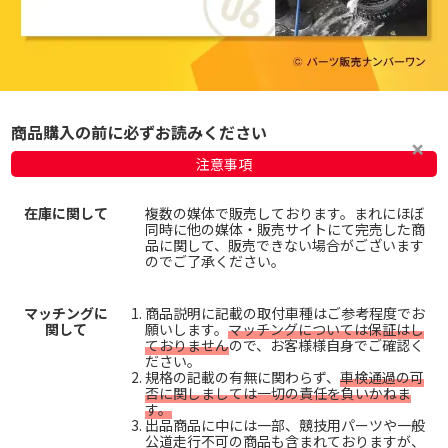
商品購入の前に必ずお読みください
注意事項
在庫に関して
複数の媒体で販売しております。まれにほぼ
同時に他の媒体・販売サイトにて完売した商
品に関して、販売できない場合がございます
のでご了承ください。
マッチングに
商品説明に記載の取付車種はご参考程度でお
関して
願いします。
マッチングについては保証はし
ておりません
ので、お客様様自身でご確認く
ださい。
規格の記載の有無に関わらず、
車検通過の可
否に関しましては一切の責任を負いかねま
す。
出品商品に中には一部、競技用パーツや一般
公道走行不可の商品も含まれておりますが、