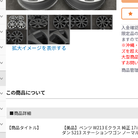
入金確
限定品の
ますの
※沖縄・
拡大イメージを表示する
ズを超え
大型商
ずお問
商品管
この商品について
■商品詳細
【商品タイトル】
【美品】ベンツ W213 Eクラス 純正 17in 7.
ダン S213 ステーションワゴン ノーマ