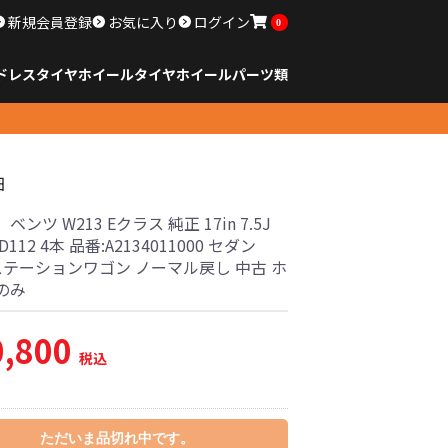
新規会員登録
お気に入り
ログイン
0
ドレスタイヤホイール
タイヤ
ホイール
パーツ類
のサイズ
ンチ以下
チ
チ
チ
チ
チ
チ
チ
チ
ンチ以上
すべてのサイズ
14インチ以下
15インチ
16インチ
17インチ
18インチ
19インチ
20インチ
21インチ
22インチ
23インチ以上
すべてのサイズ
14インチ以下
15インチ
16インチ
17インチ
18インチ
19インチ
20インチ
21インチ
22インチ
23インチ以上
すべてのパーツ
細
ンツ W213 Eクラス 純正 17in 7.5J
CD112 4本 品番:A2134011000 セダン
 ステーションワゴン ノーマル戻し 中古 ホ
のみ
0,800
税込
ただいま品切れ中です。