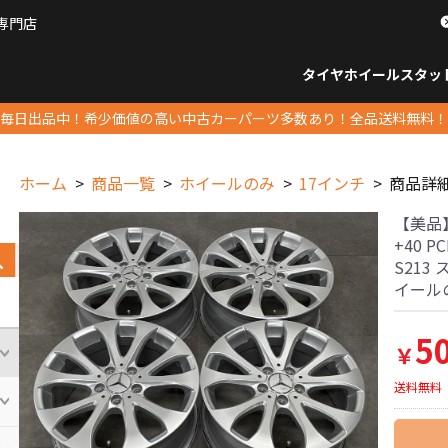
専門店
パーツ販売ナンバーワン
タイヤホイール
スタッ
すべてのサイズ
14インチ以下
15インチ
16インチ
17インチ
18インチ
19インチ
20インチ
21インチ
22インチ
23インチ以上
すべて
14イ
15イン
16イン
17イン
18イン
19イン
20イン
21イン
22イン
23イ
毎日出品中！希少価値の高い中古カーパーツ多数あり！全品送料無料！
ホーム
商品一覧
ホイールのみ
17インチ
商品詳
【美品】ベ
+40 P
S213
イール
5
￥
送料無料