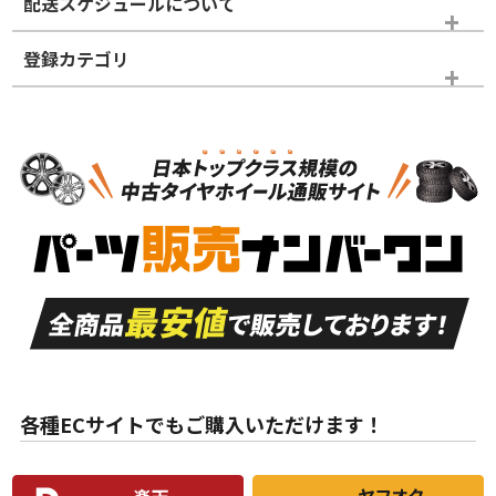
配送スケジュールについて
かじめご了承ください。
登録カテゴリ
ホイールランク
タイヤランク
スタッドレスタイヤホイールセット
N
N
スタッドレスタイヤホイールセット
17インチ
＞
新品・新品未使用品
新品・新品未使用品
新車外し品（新古
S
S
新車外し品（新古
品）、イボ・ライン
品）
付き
走行距離も少なく、
走行距離も少なく、
A
A
目立つ傷もほとんど
非常に状態の良い中
ない中古品
古品
目立たない程度の使
走行距離・偏磨耗は
B
B
用傷があるが、良質
少ない、劣化のほと
な中古品
んどない中古品
各種ECサイトでもご購入いただけます！
使用感や傷があり、
偏磨耗・劣化は感じ
C
C
比較的きれいな中古
られるが、使用に問