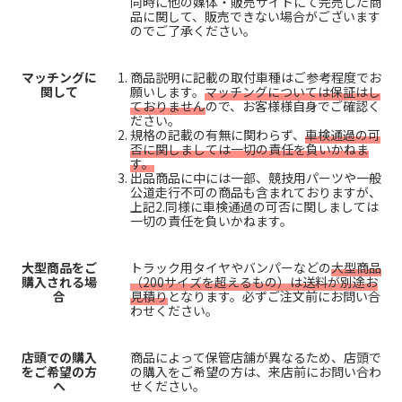
同時に他の媒体・販売サイトにて完売した商
品に関して、販売できない場合がございます
のでご了承ください。
マッチングに
商品説明に記載の取付車種はご参考程度でお
関して
願いします。
マッチングについては保証はし
ておりません
ので、お客様様自身でご確認く
ださい。
規格の記載の有無に関わらず、
車検通過の可
否に関しましては一切の責任を負いかねま
す。
出品商品に中には一部、競技用パーツや一般
公道走行不可の商品も含まれておりますが、
上記2.同様に車検通過の可否に関しましては
一切の責任を負いかねます。
大型商品をご
トラック用タイヤやバンパーなどの
大型商品
購入される場
（200サイズを超えるもの）は送料が別途お
合
見積り
となります。必ずご注文前にお問い合
わせください。
店頭での購入
商品によって保管店舗が異なるため、店頭で
をご希望の方
の購入をご希望の方は、来店前にお問い合わ
へ
せください。