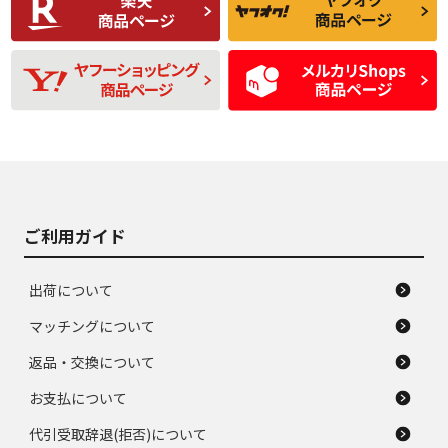
品
題のない中古品
残り溝も少なく、偏
使用感や目立つ傷が
D
D
磨耗がみられ、短期
あり、一般的な中古
間使用できるくらい
品
の中古品
使用感や大きな傷が
即タイヤ交換レベル
J
J
あり、落ちない汚れ
のタイヤ。ジャンク
がある。ジャンク品
品
ご利用ガイド
出荷について
マッチングについて
返品・交換について
お支払について
代引受取辞退(拒否)について