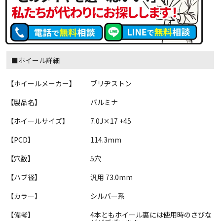
■ホイール詳細
【ホイールメーカー】
ブリヂストン
【製品名】
バルミナ
【ホイールサイズ】
7.0J×17 +45
【PCD】
114.3mm
【穴数】
5穴
【ハブ径】
汎用 73.0mm
【カラー】
シルバー系
【備考】
4本ともホイール裏には使用時のさびな