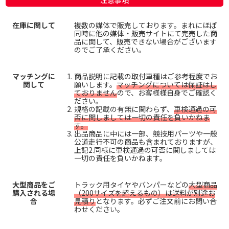
注意事項
在庫に関して
複数の媒体で販売しております。まれにほぼ
同時に他の媒体・販売サイトにて完売した商
品に関して、販売できない場合がございます
のでご了承ください。
マッチングに
商品説明に記載の取付車種はご参考程度でお
関して
願いします。
マッチングについては保証はし
ておりません
ので、お客様様自身でご確認く
ださい。
規格の記載の有無に関わらず、
車検通過の可
否に関しましては一切の責任を負いかねま
す。
出品商品に中には一部、競技用パーツや一般
公道走行不可の商品も含まれておりますが、
上記2.同様に車検通過の可否に関しましては
一切の責任を負いかねます。
大型商品をご
トラック用タイヤやバンパーなどの
大型商品
購入される場
（200サイズを超えるもの）は送料が別途お
合
見積り
となります。必ずご注文前にお問い合
わせください。