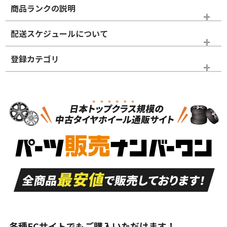
商品ランクの説明
※商品ランクは出品者の主観により判断しておりますので、あら
配送スケジュールについて
かじめご了承ください。
登録カテゴリ
ホイールランク
タイヤランク
ホイールのみ
N
N
ホイールのみ
16インチ
＞
新品・新品未使用品
新品・新品未使用品
新車外し品（新古
S
S
新車外し品（新古
品）、イボ・ライン
品）
付き
走行距離も少なく、
走行距離も少なく、
A
A
目立つ傷もほとんど
非常に状態の良い中
ない中古品
古品
目立たない程度の使
走行距離・偏磨耗は
B
B
用傷があるが、良質
少ない、劣化のほと
な中古品
んどない中古品
各種ECサイトでもご購入いただけます！