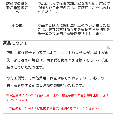
店頭での購入
商品によって保管店舗が異なるため、店頭で
をご希望の方
の購入をご希望の方は、来店前にお問い合わ
へ
せください。
その他
商品のご購入に関し法律上の争いが生じたと
きは、弊社の本社所在地を管轄する裁判所を
第一審の専属的合意管轄裁判所とします。
返品について
原則お客様都合での返品はお受けしておりませんが、弊社の過
失による返品の場合は、商品代を商品と引き換えをもってご返
金させていただきます。
取付工賃等、その他費用の保証は致しかねますので、必ず取
付・装着をする前にご連絡をお願いいたします。
※保証金額について：商品代金、送料、振込手数料の合計額を上限とさせ
ていただきます。
※保証期間について：原則商品到着後1週間とさせていただきます。