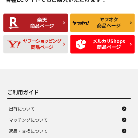
使用感や傷があり、
偏磨耗・劣化は感じ
C
C
比較的きれいな中古
られるが、使用に問
品
題のない中古品
残り溝も少なく、偏
使用感や目立つ傷が
D
D
磨耗がみられ、短期
あり、一般的な中古
間使用できるくらい
品
の中古品
使用感や大きな傷が
即タイヤ交換レベル
J
J
あり、落ちない汚れ
のタイヤ。ジャンク
がある。ジャンク品
品
ご利用ガイド
出荷について
マッチングについて
返品・交換について