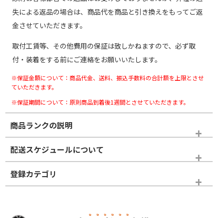
失による返品の場合は、商品代を商品と引き換えをもってご返
金させていただきます。
取付工賃等、その他費用の保証は致しかねますので、必ず取
付・装着をする前にご連絡をお願いいたします。
※保証金額について：商品代金、送料、振込手数料の合計額を上限とさせ
ていただきます。
※保証期間について：原則商品到着後1週間とさせていただきます。
商品ランクの説明
※商品ランクは出品者の主観により判断しておりますので、あら
配送スケジュールについて
かじめご了承ください。
登録カテゴリ
ホイールランク
タイヤランク
スタッドレスタイヤホイールセット
N
N
スタッドレスタイヤホイールセット
16インチ
＞
新品・新品未使用品
新品・新品未使用品