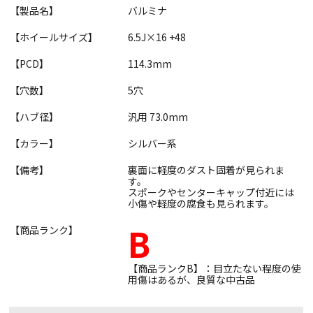
【製品名】
バルミナ
【ホイールサイズ】
6.5J×16 +48
【PCD】
114.3mm
【穴数】
5穴
【ハブ径】
汎用 73.0mm
【カラー】
シルバー系
【備考】
裏面に軽度のダスト固着が見られま
す。
スポークやセンターキャップ付近には
小傷や軽度の腐食も見られます。
B
【商品ランク】
【商品ランクB】：目立たない程度の使
用傷はあるが、良質な中古品