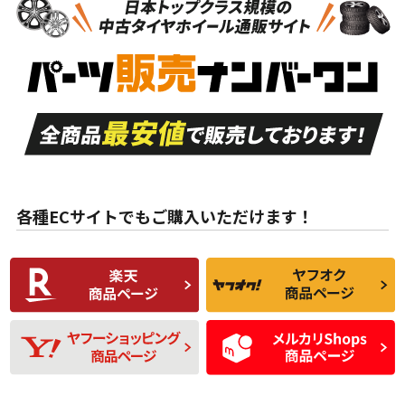
新車外し品（新古
S
S
新車外し品（新古
品）、イボ・ライン
品）
付き
走行距離も少なく、
走行距離も少なく、
A
A
目立つ傷もほとんど
非常に状態の良い中
ない中古品
古品
目立たない程度の使
走行距離・偏磨耗は
B
B
用傷があるが、良質
少ない、劣化のほと
な中古品
んどない中古品
各種ECサイトでもご購入いただけます！
使用感や傷があり、
偏磨耗・劣化は感じ
C
C
比較的きれいな中古
られるが、使用に問
品
題のない中古品
残り溝も少なく、偏
使用感や目立つ傷が
D
D
磨耗がみられ、短期
あり、一般的な中古
間使用できるくらい
品
の中古品
使用感や大きな傷が
即タイヤ交換レベル