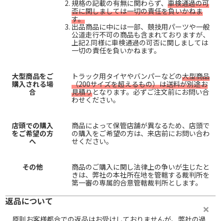
規格の記載の有無に関わらず、
車検通過の可
否に関しましては一切の責任を負いかねま
す。
出品商品に中には一部、競技用パーツや一般
公道走行不可の商品も含まれておりますが、
上記2.同様に車検通過の可否に関しましては
一切の責任を負いかねます。
大型商品をご
トラック用タイヤやバンパーなどの
大型商品
購入される場
（200サイズを超えるもの）は送料が別途お
合
見積り
となります。必ずご注文前にお問い合
わせください。
店頭での購入
商品によって保管店舗が異なるため、店頭で
をご希望の方
の購入をご希望の方は、来店前にお問い合わ
へ
せください。
その他
商品のご購入に関し法律上の争いが生じたと
きは、弊社の本社所在地を管轄する裁判所を
第一審の専属的合意管轄裁判所とします。
返品について
原則お客様都合での返品はお受けしておりませんが、弊社の過