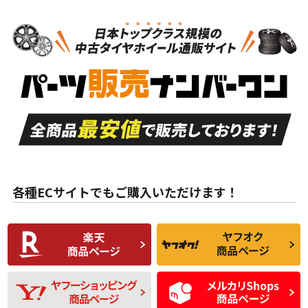
N
N
スタッドレスタイヤホイールセット
15インチ
＞
新品・新品未使用品
新品・新品未使用品
新車外し品（新古
S
S
新車外し品（新古
品）、イボ・ライン
品）
付き
走行距離も少なく、
走行距離も少なく、
A
A
目立つ傷もほとんど
非常に状態の良い中
ない中古品
古品
目立たない程度の使
走行距離・偏磨耗は
B
B
用傷があるが、良質
少ない、劣化のほと
な中古品
んどない中古品
各種ECサイトでもご購入いただけます！
使用感や傷があり、
偏磨耗・劣化は感じ
C
C
比較的きれいな中古
られるが、使用に問
品
題のない中古品
残り溝も少なく、偏
使用感や目立つ傷が
D
D
磨耗がみられ、短期
あり、一般的な中古
間使用できるくらい
品
の中古品