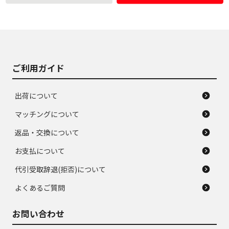
使用感や大きな傷が
即タイヤ交換レベル
J
J
あり、落ちない汚れ
のタイヤ。ジャンク
がある。ジャンク品
品
ご利用ガイド
出荷について
マッチングについて
返品・交換について
お支払について
代引受取辞退(拒否)について
よくあるご質問
お問い合わせ