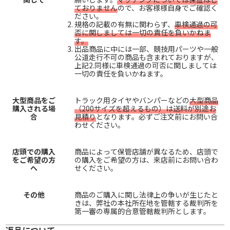
ておりません
ので、お客様様自身でご確認く
ださい。
規格の記載の有無に関わらず、
車検通過の可
否に関しましては一切の責任を負いかねま
す。
出品商品に中には一部、競技用パーツや一般
公道走行不可の商品も含まれておりますが、
上記2.同様に車検通過の可否に関しましては
一切の責任を負いかねます。
大型商品をご
トラック用タイヤやバンパーなどの
大型商品
購入される場
（200サイズを超えるもの）は送料が別途お
合
見積り
となります。必ずご注文前にお問い合
わせください。
店頭での購入
商品によって保管店舗が異なるため、店頭で
をご希望の方
の購入をご希望の方は、来店前にお問い合わ
へ
せください。
その他
商品のご購入に関し法律上の争いが生じたと
きは、弊社の本社所在地を管轄する裁判所を
第一審の専属的合意管轄裁判所とします。
返品について