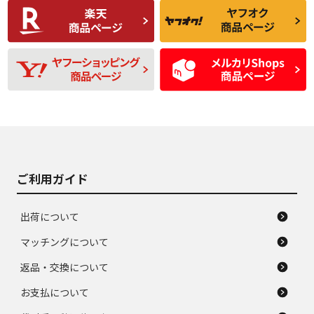
C
C
比較的きれいな中古
られるが、使用に問
品
題のない中古品
残り溝も少なく、偏
使用感や目立つ傷が
D
D
磨耗がみられ、短期
あり、一般的な中古
間使用できるくらい
品
の中古品
使用感や大きな傷が
即タイヤ交換レベル
J
J
あり、落ちない汚れ
のタイヤ。ジャンク
がある。ジャンク品
品
ご利用ガイド
出荷について
マッチングについて
返品・交換について
お支払について