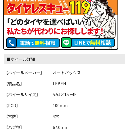
■ホイール詳細
【ホイールメーカー】
オートバックス
【製品名】
LEBEN
【ホイールサイズ】
5.5J×15 +45
【PCD】
100mm
【穴数】
4穴
【ハブ径】
67.0mm