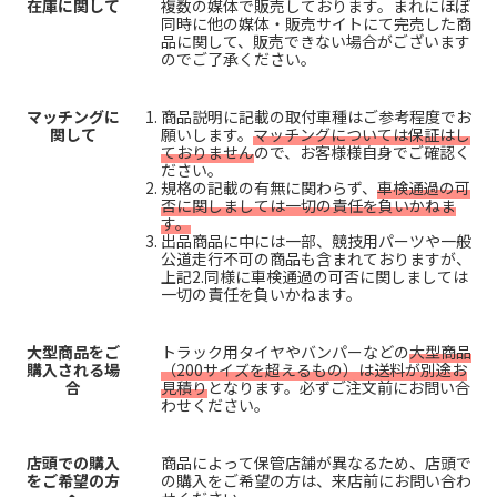
在庫に関して
複数の媒体で販売しております。まれにほぼ
同時に他の媒体・販売サイトにて完売した商
品に関して、販売できない場合がございます
のでご了承ください。
マッチングに
商品説明に記載の取付車種はご参考程度でお
関して
願いします。
マッチングについては保証はし
ておりません
ので、お客様様自身でご確認く
ださい。
規格の記載の有無に関わらず、
車検通過の可
否に関しましては一切の責任を負いかねま
す。
出品商品に中には一部、競技用パーツや一般
公道走行不可の商品も含まれておりますが、
上記2.同様に車検通過の可否に関しましては
一切の責任を負いかねます。
大型商品をご
トラック用タイヤやバンパーなどの
大型商品
購入される場
（200サイズを超えるもの）は送料が別途お
合
見積り
となります。必ずご注文前にお問い合
わせください。
店頭での購入
商品によって保管店舗が異なるため、店頭で
をご希望の方
の購入をご希望の方は、来店前にお問い合わ