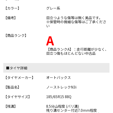
【カラー】
グレー系
【備考】
目立つような傷等は無く美品です。
※保管時の微細な傷等はご了承くださ
い
A
【商品ランク】
【商品ランクA】：走行距離が少なく、
目立つ傷もほとんどない中古品
■タイヤ詳細
【タイヤメーカー】
オートバックス
【製品名】
ノーストレックN3i
【タイヤサイズ】
185/65R15 88Q
【残溝】
8.5分山程度 (バリ溝)
残り溝センター付近7.0mm程度