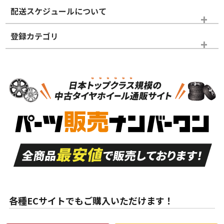
※商品ランクは出品者の主観により判断しておりますので、あら
配送スケジュールについて
かじめご了承ください。
登録カテゴリ
ホイールランク
タイヤランク
スタッドレスタイヤホイールセット
N
N
スタッドレスタイヤホイールセット
15インチ
＞
新品・新品未使用品
新品・新品未使用品
新車外し品（新古
S
S
新車外し品（新古
品）、イボ・ライン
品）
付き
走行距離も少なく、
走行距離も少なく、
A
A
目立つ傷もほとんど
非常に状態の良い中
ない中古品
古品
目立たない程度の使
走行距離・偏磨耗は
B
B
用傷があるが、良質
少ない、劣化のほと
な中古品
んどない中古品
各種ECサイトでもご購入いただけます！
使用感や傷があり、
偏磨耗・劣化は感じ