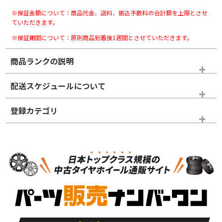
※保証金額について：商品代金、送料、振込手数料の合計額を上限とさせ
ていただきます。
※保証期間について：原則商品到着後1週間とさせていただきます。
商品ランクの説明
※商品ランクは出品者の主観により判断しておりますので、あら
配送スケジュールについて
かじめご了承ください。
登録カテゴリ
ホイールランク
タイヤランク
スタッドレスタイヤホイールセット
N
N
スタッドレスタイヤホイールセット
17インチ
＞
新品・新品未使用品
新品・新品未使用品
新車外し品（新古
S
S
新車外し品（新古
品）、イボ・ライン
品）
付き
走行距離も少なく、
走行距離も少なく、