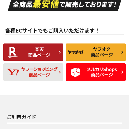
A
A
目立つ傷もほとんど
非常に状態の良い中
ない中古品
古品
目立たない程度の使
走行距離・偏磨耗は
B
B
用傷があるが、良質
少ない、劣化のほと
な中古品
んどない中古品
各種ECサイトでもご購入いただけます！
使用感や傷があり、
偏磨耗・劣化は感じ
C
C
比較的きれいな中古
られるが、使用に問
品
題のない中古品
残り溝も少なく、偏
使用感や目立つ傷が
D
D
磨耗がみられ、短期
あり、一般的な中古
間使用できるくらい
品
の中古品
使用感や大きな傷が
即タイヤ交換レベル
J
J
あり、落ちない汚れ
のタイヤ。ジャンク
がある。ジャンク品
品
ご利用ガイド