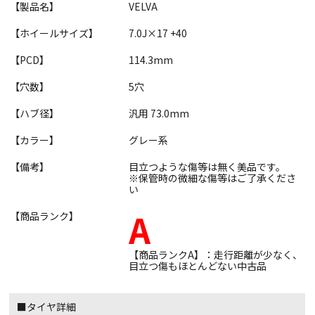
【製品名】
VELVA
【ホイールサイズ】
7.0J×17 +40
【PCD】
114.3mm
【穴数】
5穴
【ハブ径】
汎用 73.0mm
【カラー】
グレー系
【備考】
目立つような傷等は無く美品です。
※保管時の微細な傷等はご了承くださ
い
A
【商品ランク】
【商品ランクA】：走行距離が少なく、
目立つ傷もほとんどない中古品
■タイヤ詳細