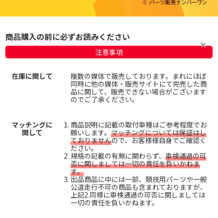
商品購入の前に必ずお読みください
注意事項
在庫に関して
複数の媒体で販売しております。まれにほぼ
同時に他の媒体・販売サイトにて完売した商
品に関して、販売できない場合がございます
のでご了承ください。
マッチングに
商品説明に記載の取付車種はご参考程度でお
関して
願いします。
マッチングについては保証はし
ておりません
ので、お客様様自身でご確認く
ださい。
規格の記載の有無に関わらず、
車検通過の可
否に関しましては一切の責任を負いかねま
す。
出品商品に中には一部、競技用パーツや一般
公道走行不可の商品も含まれておりますが、
上記2.同様に車検通過の可否に関しましては
一切の責任を負いかねます。