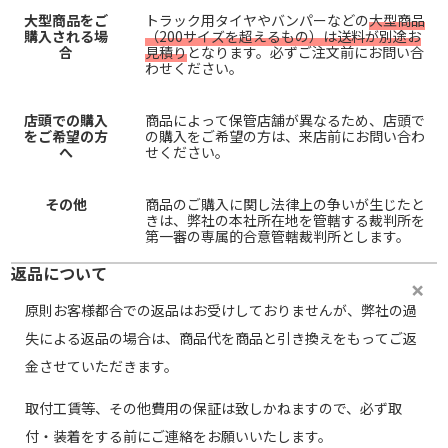
大型商品をご
トラック用タイヤやバンパーなどの
大型商品
購入される場
（200サイズを超えるもの）は送料が別途お
合
見積り
となります。必ずご注文前にお問い合
わせください。
店頭での購入
商品によって保管店舗が異なるため、店頭で
をご希望の方
の購入をご希望の方は、来店前にお問い合わ
へ
せください。
その他
商品のご購入に関し法律上の争いが生じたと
きは、弊社の本社所在地を管轄する裁判所を
第一審の専属的合意管轄裁判所とします。
返品について
原則お客様都合での返品はお受けしておりませんが、弊社の過
失による返品の場合は、商品代を商品と引き換えをもってご返
金させていただきます。
取付工賃等、その他費用の保証は致しかねますので、必ず取
付・装着をする前にご連絡をお願いいたします。