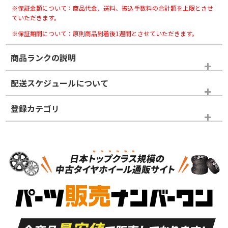
※保証金額について：商品代金、送料、振込手数料の合計額を上限とさせ
ていただきます。
※保証期間について：原則商品到着後1週間とさせていただきます。
商品ランクの説明
※商品ランクは出品者の主観により判断しておりますので、あら
配送スケジュールについて
かじめご了承ください。
登録カテゴリ
ホイールランク
タイヤランク
スタッドレスタイヤホイールセット
N
N
スタッドレスタイヤホイールセット
16インチ
＞
新品・新品未使用品
新品・新品未使用品
新車外し品（新古
S
S
新車外し品（新古
品）、イボ・ライン
品）
付き
走行距離も少なく、
走行距離も少なく、
A
A
目立つ傷もほとんど
非常に状態の良い中