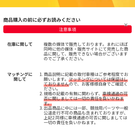
商品購入の前に必ずお読みください
注意事項
在庫に関して
複数の媒体で販売しております。まれにほぼ
同時に他の媒体・販売サイトにて完売した商
品に関して、販売できない場合がございます
のでご了承ください。
マッチングに
商品説明に記載の取付車種はご参考程度でお
関して
願いします。
マッチングについては保証はし
ておりません
ので、お客様様自身でご確認く
ださい。
規格の記載の有無に関わらず、
車検通過の可
否に関しましては一切の責任を負いかねま
す。
出品商品に中には一部、競技用パーツや一般
公道走行不可の商品も含まれておりますが、
上記2.同様に車検通過の可否に関しましては
一切の責任を負いかねます。