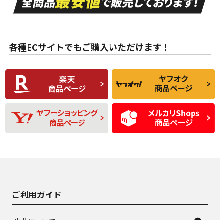
ない中古品
古品
目立たない程度の使
走行距離・偏磨耗は
B
B
用傷があるが、良質
少ない、劣化のほと
な中古品
んどない中古品
各種ECサイトでもご購入いただけます！
使用感や傷があり、
偏磨耗・劣化は感じ
C
C
比較的きれいな中古
られるが、使用に問
品
題のない中古品
残り溝も少なく、偏
使用感や目立つ傷が
D
D
磨耗がみられ、短期
あり、一般的な中古
間使用できるくらい
品
の中古品
使用感や大きな傷が
即タイヤ交換レベル
J
J
あり、落ちない汚れ
のタイヤ。ジャンク
がある。ジャンク品
品
ご利用ガイド