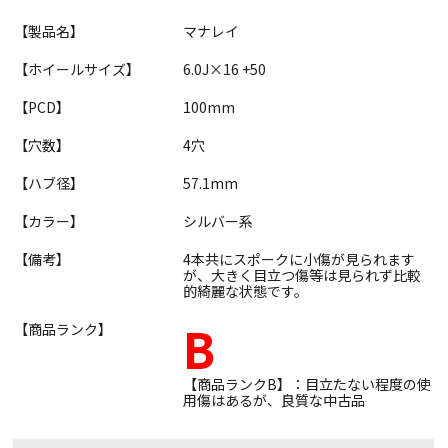
【製品名】
マナレイ
【ホイールサイズ】
6.0J×16 +50
【PCD】
100mm
【穴数】
4穴
【ハブ径】
57.1mm
【カラー】
シルバー系
【備考】
4本共にスポークに小傷が見られます
が、大きく目立つ傷等は見られず比較
的綺麗な状態です。
B
【商品ランク】
【商品ランクB】：目立たない程度の使
用傷はあるが、良質な中古品