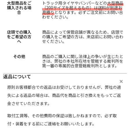
大型商品をご
トラック用タイヤやバンパーなどの
大型商品
購入される場
（200サイズを超えるもの）は送料が別途お
合
見積り
となります。必ずご注文前にお問い合
わせください。
店頭での購入
商品によって保管店舗が異なるため、店頭で
をご希望の方
の購入をご希望の方は、来店前にお問い合わ
へ
せください。
その他
商品のご購入に関し法律上の争いが生じたと
きは、弊社の本社所在地を管轄する裁判所を
第一審の専属的合意管轄裁判所とします。
返品について
原則お客様都合での返品はお受けしておりませんが、弊社の過
失による返品の場合は、商品代を商品と引き換えをもってご返
金させていただきます。
取付工賃等、その他費用の保証は致しかねますので、必ず取
付・装着をする前にご連絡をお願いいたします。