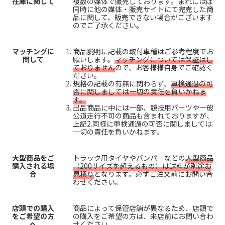
在庫に関して
複数の媒体で販売しております。まれにほぼ
同時に他の媒体・販売サイトにて完売した商
品に関して、販売できない場合がございます
のでご了承ください。
マッチングに
商品説明に記載の取付車種はご参考程度でお
関して
願いします。
マッチングについては保証はし
ておりません
ので、お客様様自身でご確認く
ださい。
規格の記載の有無に関わらず、
車検通過の可
否に関しましては一切の責任を負いかねま
す。
出品商品に中には一部、競技用パーツや一般
公道走行不可の商品も含まれておりますが、
上記2.同様に車検通過の可否に関しましては
一切の責任を負いかねます。
大型商品をご
トラック用タイヤやバンパーなどの
大型商品
購入される場
（200サイズを超えるもの）は送料が別途お
合
見積り
となります。必ずご注文前にお問い合
わせください。
店頭での購入
商品によって保管店舗が異なるため、店頭で
をご希望の方
の購入をご希望の方は、来店前にお問い合わ
へ
せください。