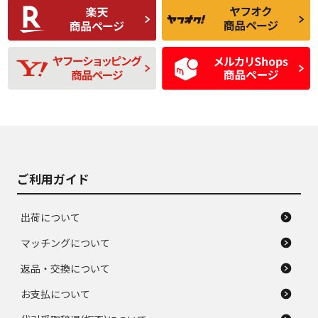
C
C
比較的きれいな中古
られるが、使用に問
品
題のない中古品
残り溝も少なく、偏
使用感や目立つ傷が
D
D
磨耗がみられ、短期
あり、一般的な中古
間使用できるくらい
品
の中古品
使用感や大きな傷が
即タイヤ交換レベル
J
J
あり、落ちない汚れ
のタイヤ。ジャンク
がある。ジャンク品
品
ご利用ガイド
出荷について
マッチングについて
返品・交換について
お支払について