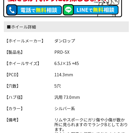
■ホイール詳細
【ホイールメーカー】
ダンロップ
【製品名】
PRD-SX
【ホイールサイズ】
6.5J×15 +45
【PCD】
114.3mm
【穴数】
5穴
【ハブ径】
汎用 73.0mm
【カラー】
シルバー系
【備考】
リムやスポークにガリ傷や小傷が数か
所に見られますのでランクBとしており
ます。