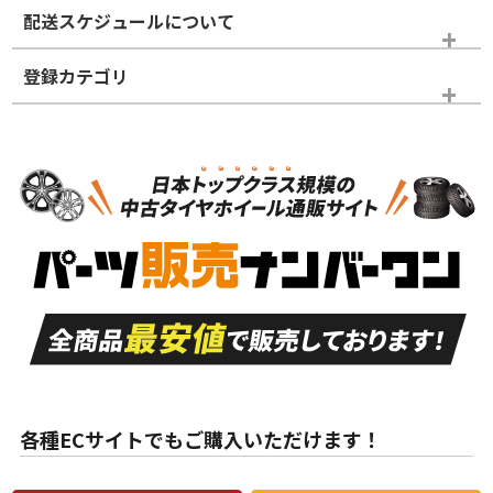
※商品ランクは出品者の主観により判断しておりますので、あら
配送スケジュールについて
かじめご了承ください。
登録カテゴリ
ホイールランク
タイヤランク
スタッドレスタイヤホイールセット
N
N
スタッドレスタイヤホイールセット
15インチ
＞
新品・新品未使用品
新品・新品未使用品
新車外し品（新古
S
S
新車外し品（新古
品）、イボ・ライン
品）
付き
走行距離も少なく、
走行距離も少なく、
A
A
目立つ傷もほとんど
非常に状態の良い中
ない中古品
古品
目立たない程度の使
走行距離・偏磨耗は
B
B
用傷があるが、良質
少ない、劣化のほと
な中古品
んどない中古品
各種ECサイトでもご購入いただけます！
使用感や傷があり、
偏磨耗・劣化は感じ