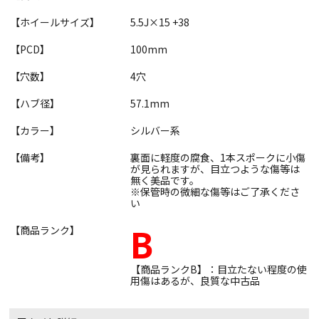
【ホイールサイズ】
5.5J×15 +38
【PCD】
100mm
【穴数】
4穴
【ハブ径】
57.1mm
【カラー】
シルバー系
【備考】
裏面に軽度の腐食、1本スポークに小傷
が見られますが、目立つような傷等は
無く美品です。
※保管時の微細な傷等はご了承くださ
い
B
【商品ランク】
【商品ランクB】：目立たない程度の使
用傷はあるが、良質な中古品