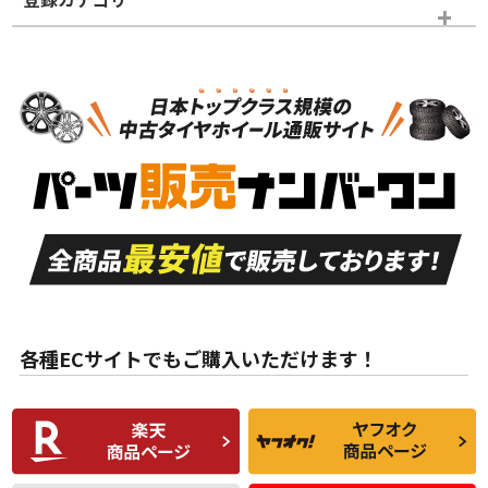
ホイールランク
タイヤランク
スタッドレスタイヤホイールセット
N
N
スタッドレスタイヤホイールセット
15インチ
＞
新品・新品未使用品
新品・新品未使用品
新車外し品（新古
S
S
新車外し品（新古
品）、イボ・ライン
品）
付き
走行距離も少なく、
走行距離も少なく、
A
A
目立つ傷もほとんど
非常に状態の良い中
ない中古品
古品
目立たない程度の使
走行距離・偏磨耗は
B
B
用傷があるが、良質
少ない、劣化のほと
な中古品
んどない中古品
各種ECサイトでもご購入いただけます！
使用感や傷があり、
偏磨耗・劣化は感じ
C
C
比較的きれいな中古
られるが、使用に問
品
題のない中古品
残り溝も少なく、偏