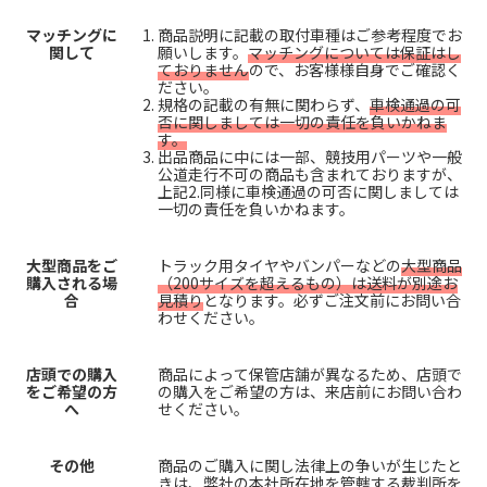
マッチングに
商品説明に記載の取付車種はご参考程度でお
関して
願いします。
マッチングについては保証はし
ておりません
ので、お客様様自身でご確認く
ださい。
規格の記載の有無に関わらず、
車検通過の可
否に関しましては一切の責任を負いかねま
す。
出品商品に中には一部、競技用パーツや一般
公道走行不可の商品も含まれておりますが、
上記2.同様に車検通過の可否に関しましては
一切の責任を負いかねます。
大型商品をご
トラック用タイヤやバンパーなどの
大型商品
購入される場
（200サイズを超えるもの）は送料が別途お
合
見積り
となります。必ずご注文前にお問い合
わせください。
店頭での購入
商品によって保管店舗が異なるため、店頭で
をご希望の方
の購入をご希望の方は、来店前にお問い合わ
へ
せください。
その他
商品のご購入に関し法律上の争いが生じたと
きは、弊社の本社所在地を管轄する裁判所を