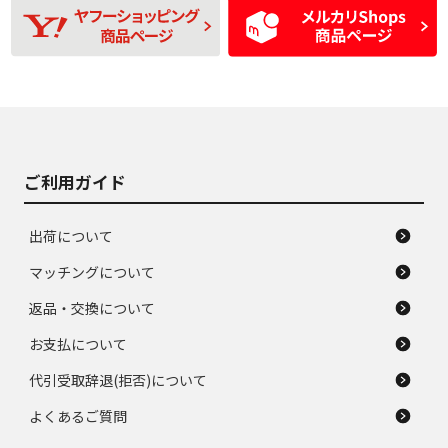
使用感や目立つ傷が
D
D
磨耗がみられ、短期
あり、一般的な中古
間使用できるくらい
品
の中古品
使用感や大きな傷が
即タイヤ交換レベル
J
J
あり、落ちない汚れ
のタイヤ。ジャンク
がある。ジャンク品
品
ご利用ガイド
出荷について
マッチングについて
返品・交換について
お支払について
代引受取辞退(拒否)について
よくあるご質問