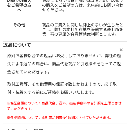
店頭での購入
商品によって保管店舗が異なるため、店頭で
をご希望の方
の購入をご希望の方は、来店前にお問い合わ
へ
せください。
その他
商品のご購入に関し法律上の争いが生じたと
きは、弊社の本社所在地を管轄する裁判所を
第一審の専属的合意管轄裁判所とします。
返品について
原則お客様都合での返品はお受けしておりませんが、弊社の過
失による返品の場合は、商品代を商品と引き換えをもってご返
金させていただきます。
取付工賃等、その他費用の保証は致しかねますので、必ず取
付・装着をする前にご連絡をお願いいたします。
※保証金額について：商品代金、送料、振込手数料の合計額を上限とさせ
ていただきます。
※保証期間について：原則商品到着後1週間とさせていただきます。