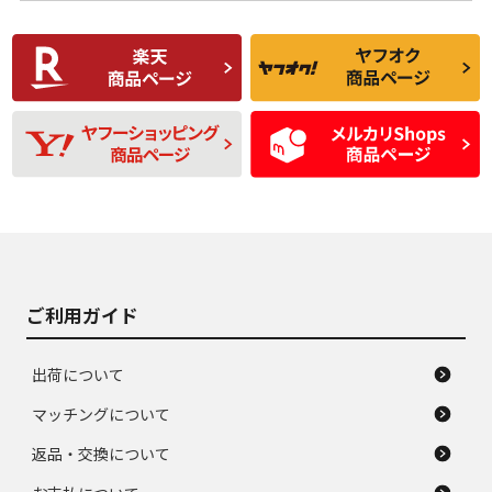
使用感や傷があり、
偏磨耗・劣化は感じ
C
C
比較的きれいな中古
られるが、使用に問
品
題のない中古品
残り溝も少なく、偏
使用感や目立つ傷が
D
D
磨耗がみられ、短期
あり、一般的な中古
間使用できるくらい
品
の中古品
使用感や大きな傷が
即タイヤ交換レベル
J
J
あり、落ちない汚れ
のタイヤ。ジャンク
がある。ジャンク品
品
ご利用ガイド
出荷について
マッチングについて
返品・交換について