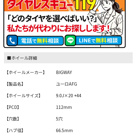
■ホイール詳細
【ホイールメーカー】
BIGWAY
【製品名】
ユーロAFG
【ホイールサイズ】
9.0J×20 +44
【PCD】
112mm
【穴数】
5穴
【ハブ径】
66.5mm