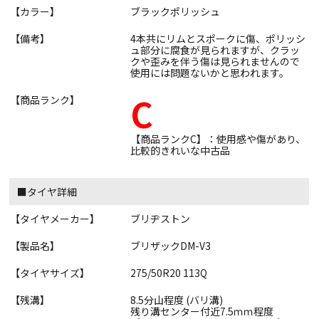
【カラー】
ブラックポリッシュ
【備考】
4本共にリムとスポークに傷、ポリッシ
ュ部分に腐食が見られますが、クラッ
クや歪みを伴う傷は見られませんので
使用には問題ないかと思われます。
C
【商品ランク】
【商品ランクC】：使用感や傷があり、
比較的きれいな中古品
■タイヤ詳細
【タイヤメーカー】
ブリヂストン
【製品名】
ブリザックDM-V3
【タイヤサイズ】
275/50R20 113Q
【残溝】
8.5分山程度 (バリ溝)
残り溝センター付近7.5ｍｍ程度