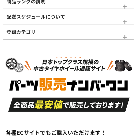
商品ランクの説明
※商品ランクは出品者の主観により判断しておりますので、あら
配送スケジュールについて
かじめご了承ください。
登録カテゴリ
ホイールランク
タイヤランク
スタッドレスタイヤホイールセット
N
N
スタッドレスタイヤホイールセット
20インチ
＞
新品・新品未使用品
新品・新品未使用品
新車外し品（新古
S
S
新車外し品（新古
品）、イボ・ライン
品）
付き
走行距離も少なく、
走行距離も少なく、
A
A
目立つ傷もほとんど
非常に状態の良い中
ない中古品
古品
目立たない程度の使
走行距離・偏磨耗は
B
B
用傷があるが、良質
少ない、劣化のほと
な中古品
んどない中古品
各種ECサイトでもご購入いただけます！