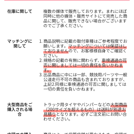
在庫に関して
複数の媒体で販売しております。まれにほぼ
同時に他の媒体・販売サイトにて完売した商
品に関して、販売できない場合がございます
のでご了承ください。
マッチングに
商品説明に記載の取付車種はご参考程度でお
関して
願いします。
マッチングについては保証はし
ておりません
ので、お客様様自身でご確認く
ださい。
規格の記載の有無に関わらず、
車検通過の可
否に関しましては一切の責任を負いかねま
す。
出品商品に中には一部、競技用パーツや一般
公道走行不可の商品も含まれておりますが、
上記2.同様に車検通過の可否に関しましては
一切の責任を負いかねます。
大型商品をご
トラック用タイヤやバンパーなどの
大型商品
購入される場
（200サイズを超えるもの）は送料が別途お
合
見積り
となります。必ずご注文前にお問い合
わせください。