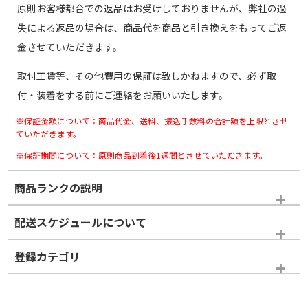
原則お客様都合での返品はお受けしておりませんが、弊社の過
失による返品の場合は、商品代を商品と引き換えをもってご返
金させていただきます。
取付工賃等、その他費用の保証は致しかねますので、必ず取
付・装着をする前にご連絡をお願いいたします。
※保証金額について：商品代金、送料、振込手数料の合計額を上限とさせ
ていただきます。
※保証期間について：原則商品到着後1週間とさせていただきます。
商品ランクの説明
※商品ランクは出品者の主観により判断しておりますので、あら
配送スケジュールについて
かじめご了承ください。
登録カテゴリ
ホイールランク
タイヤランク
スタッドレスタイヤホイールセット
N
N
スタッドレスタイヤホイールセット
17インチ
＞
新品・新品未使用品
新品・新品未使用品