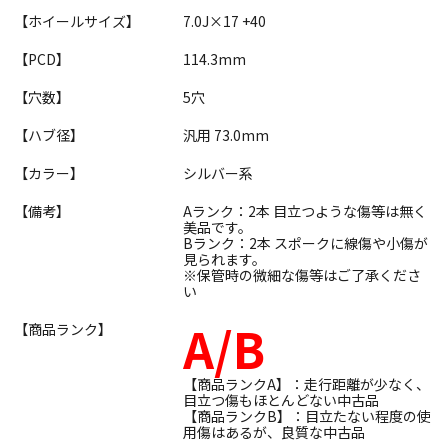
【ホイールサイズ】
7.0J×17 +40
【PCD】
114.3mm
【穴数】
5穴
【ハブ径】
汎用 73.0mm
【カラー】
シルバー系
【備考】
Aランク：2本 目立つような傷等は無く
美品です。
Bランク：2本 スポークに線傷や小傷が
見られます。
※保管時の微細な傷等はご了承くださ
い
A/B
【商品ランク】
【商品ランクA】：走行距離が少なく、
目立つ傷もほとんどない中古品
【商品ランクB】：目立たない程度の使
用傷はあるが、良質な中古品