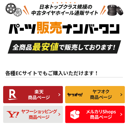
新車外し品（新古
S
S
新車外し品（新古
品）、イボ・ライン
品）
付き
走行距離も少なく、
走行距離も少なく、
A
A
目立つ傷もほとんど
非常に状態の良い中
ない中古品
古品
目立たない程度の使
走行距離・偏磨耗は
B
B
用傷があるが、良質
少ない、劣化のほと
な中古品
んどない中古品
各種ECサイトでもご購入いただけます！
使用感や傷があり、
偏磨耗・劣化は感じ
C
C
比較的きれいな中古
られるが、使用に問
品
題のない中古品
残り溝も少なく、偏
使用感や目立つ傷が
D
D
磨耗がみられ、短期
あり、一般的な中古
間使用できるくらい
品
の中古品