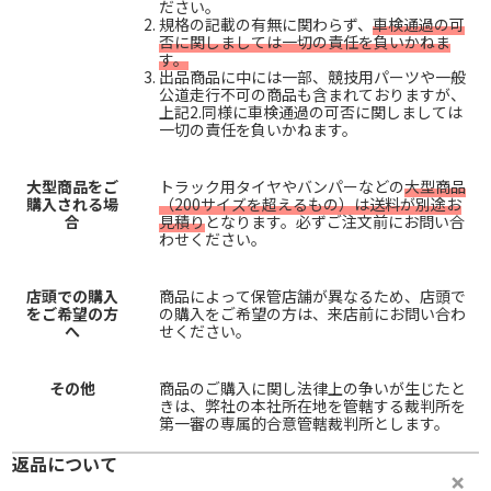
ださい。
規格の記載の有無に関わらず、
車検通過の可
否に関しましては一切の責任を負いかねま
す。
出品商品に中には一部、競技用パーツや一般
公道走行不可の商品も含まれておりますが、
上記2.同様に車検通過の可否に関しましては
一切の責任を負いかねます。
大型商品をご
トラック用タイヤやバンパーなどの
大型商品
購入される場
（200サイズを超えるもの）は送料が別途お
合
見積り
となります。必ずご注文前にお問い合
わせください。
店頭での購入
商品によって保管店舗が異なるため、店頭で
をご希望の方
の購入をご希望の方は、来店前にお問い合わ
へ
せください。
その他
商品のご購入に関し法律上の争いが生じたと
きは、弊社の本社所在地を管轄する裁判所を
第一審の専属的合意管轄裁判所とします。
返品について