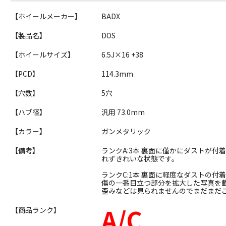
【ホイールメーカー】
BADX
【製品名】
DOS
【ホイールサイズ】
6.5J×16 +38
【PCD】
114.3mm
【穴数】
5穴
【ハブ径】
汎用 73.0mm
【カラー】
ガンメタリック
【備考】
ランクA:3本 裏面に僅かにダストが
れずきれいな状態です。
ランクC:1本 裏面に軽度なダストの
傷の一番目立つ部分を拡大した写真を
歪みなどは見られませんのでまだまだ
A/C
【商品ランク】