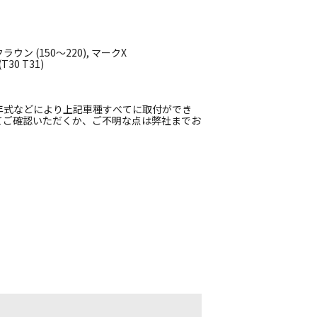
ン (150～220), マークX
30 T31)
年式などにより上記車種すべてに取付ができ
てご確認いただくか、ご不明な点は弊社までお