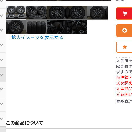
拡大イメージを表示する
入金確
限定品の
ますの
※沖縄・
ズを超え
大型商
ずお問
商品管
この商品について