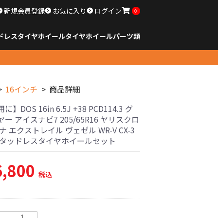
新規会員登録
お気に入り
ログイン
0
ドレスタイヤホイール
タイヤ
ホイール
パーツ類
のサイズ
ンチ以下
チ
チ
チ
チ
チ
チ
チ
チ
ンチ以上
すべてのサイズ
14インチ以下
15インチ
16インチ
17インチ
18インチ
19インチ
20インチ
21インチ
22インチ
23インチ以上
すべてのサイズ
14インチ以下
15インチ
16インチ
17インチ
18インチ
19インチ
20インチ
21インチ
22インチ
23インチ以上
すべてのパーツ
16インチ
商品詳細
】DOS 16in 6.5J +38 PCD114.3 グ
ー アイスナビ7 205/65R16 ヤリスクロ
ナ エクストレイル ヴェゼル WR-V CX-3
スタッドレスタイヤホイールセット
6,800
税込