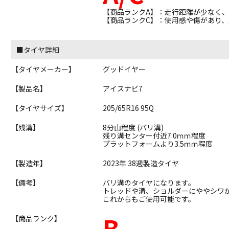
【商品ランクA】：走行距離が少なく
【商品ランクC】：使用感や傷があり
■タイヤ詳細
【タイヤメーカー】
グッドイヤー
【製品名】
アイスナビ7
【タイヤサイズ】
205/65R16 95Q
【残溝】
8分山程度 (バリ溝)
残り溝センター付近7.0ｍｍ程度
プラットフォームより3.5ｍｍ程度
【製造年】
2023年 38週製造タイヤ
【備考】
バリ溝のタイヤになります。
トレッドや溝、ショルダーにややシワ
これからもご使用可能です。
B
【商品ランク】