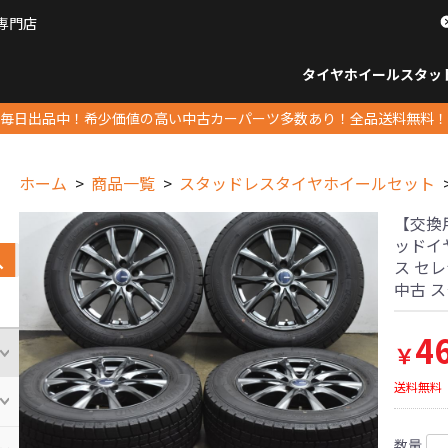
専門店
パーツ販売ナンバーワン
タイヤホイール
スタッ
すべてのサイズ
14インチ以下
15インチ
16インチ
17インチ
18インチ
19インチ
20インチ
21インチ
22インチ
23インチ以上
すべて
14イ
15イン
16イン
17イン
18イン
19イン
20イン
21イン
22イン
23イ
毎日出品中！希少価値の高い中古カーパーツ多数あり！全品送料無料！
ホーム
商品一覧
スタッドレスタイヤホイールセット
【交換用に
ッドイヤ
ス セレ
中古 
4
￥
送料無料
数量