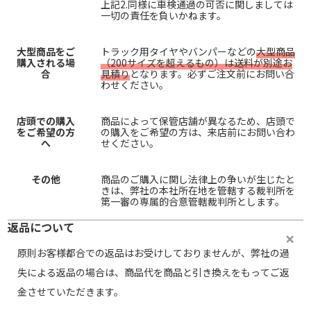
上記2.同様に車検通過の可否に関しましては
一切の責任を負いかねます。
大型商品をご
トラック用タイヤやバンパーなどの
大型商品
購入される場
（200サイズを超えるもの）は送料が別途お
合
見積り
となります。必ずご注文前にお問い合
わせください。
店頭での購入
商品によって保管店舗が異なるため、店頭で
をご希望の方
の購入をご希望の方は、来店前にお問い合わ
へ
せください。
その他
商品のご購入に関し法律上の争いが生じたと
きは、弊社の本社所在地を管轄する裁判所を
第一審の専属的合意管轄裁判所とします。
返品について
原則お客様都合での返品はお受けしておりませんが、弊社の過
失による返品の場合は、商品代を商品と引き換えをもってご返
金させていただきます。