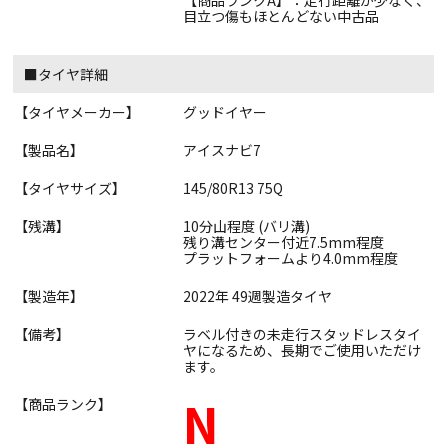
【商品ランクA】：走行距離が少なく、
目立つ傷もほとんどない中古品
■タイヤ詳細
【タイヤメーカー】
グッドイヤー
【製品名】
アイスナビ7
【タイヤサイズ】
145/80R13 75Q
【残溝】
10分山程度 (バリ溝)
残り溝センター付近7.5mm程度
プラットフォームより4.0mm程度
【製造年】
2022年 49週製造タイヤ
【備考】
ラベル付きの未走行スタッドレスタイ
ヤになるため、長期でご使用いただけ
ます。
N
【商品ランク】