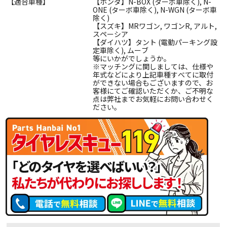
【適合車種】
【ホンダ】N-BOX (ターボ車除く), N-
ONE (ターボ車除く), N-WGN (ターボ車
除く)
【スズキ】MRワゴン, ワゴンR, アルト,
スペーシア
【ダイハツ】タント (電動パーキング設
定車除く), ムーブ
等にいかがでしょうか。
※マッチングに関しましては、仕様や
年式などにより上記車種すべてに取付
ができない場合もございますので、お
客様にてご確認いただくか、ご不明な
点は弊社までお気軽にお問い合わせく
ださい。