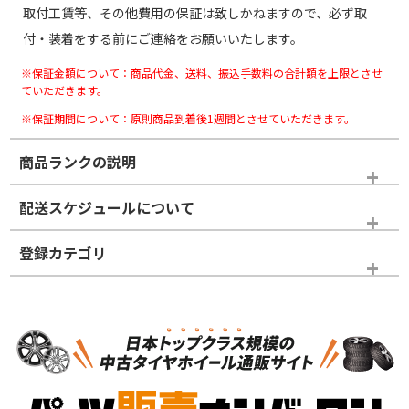
取付工賃等、その他費用の保証は致しかねますので、必ず取
付・装着をする前にご連絡をお願いいたします。
※保証金額について：商品代金、送料、振込手数料の合計額を上限とさせ
ていただきます。
※保証期間について：原則商品到着後1週間とさせていただきます。
商品ランクの説明
※商品ランクは出品者の主観により判断しておりますので、あら
配送スケジュールについて
かじめご了承ください。
登録カテゴリ
ホイールランク
タイヤランク
スタッドレスタイヤホイールセット
N
N
スタッドレスタイヤホイールセット
14インチ以下
＞
新品・新品未使用品
新品・新品未使用品
新車外し品（新古
S
S
新車外し品（新古
品）、イボ・ライン
品）
付き