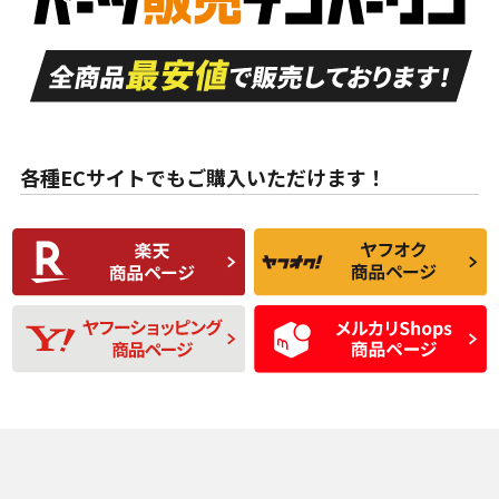
走行距離も少なく、
走行距離も少なく、
A
A
目立つ傷もほとんど
非常に状態の良い中
ない中古品
古品
目立たない程度の使
走行距離・偏磨耗は
B
B
用傷があるが、良質
少ない、劣化のほと
な中古品
んどない中古品
各種ECサイトでもご購入いただけます！
使用感や傷があり、
偏磨耗・劣化は感じ
C
C
比較的きれいな中古
られるが、使用に問
品
題のない中古品
残り溝も少なく、偏
使用感や目立つ傷が
D
D
磨耗がみられ、短期
あり、一般的な中古
間使用できるくらい
品
の中古品
使用感や大きな傷が
即タイヤ交換レベル
J
J
あり、落ちない汚れ
のタイヤ。ジャンク
がある。ジャンク品
品