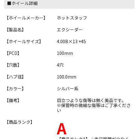
■ホイール詳細
【ホイールメーカー】
ホットスタッフ
【製品名】
エクシーダー
【ホイールサイズ】
4.00B×13 +45
【PCD】
100mm
【穴数】
4穴
【ハブ径】
100.0mm
【カラー】
シルバー系
【備考】
目立つような傷等は無く美品です。
※保管時の微細な傷等はご了承くださ
い
A
【商品ランク】