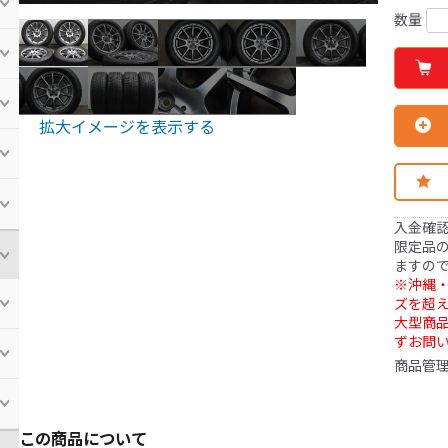
数量
拡大イメージを表示する
入金確
限定品の
ますの
※沖縄・
ズを超え
大型商
ずお問
商品管
この商品について