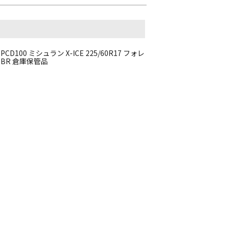
CD100 ミシュラン X-ICE 225/60R17 フォレ
スター SJ XV GT レガシィアウトバック BR 倉庫保管品