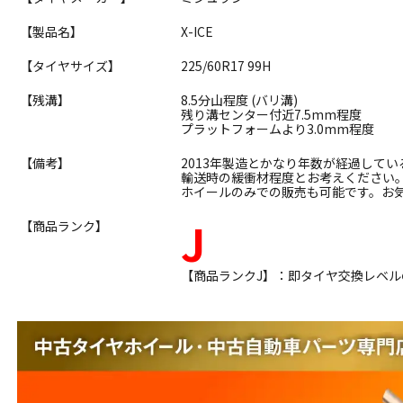
【製品名】
X-ICE
【タイヤサイズ】
225/60R17 99H
【残溝】
8.5分山程度 (バリ溝)
残り溝センター付近7.5mm程度
プラットフォームより3.0mm程度
【備考】
2013年製造とかなり年数が経過して
輸送時の緩衝材程度とお考えください
ホイールのみでの販売も可能です。お
J
【商品ランク】
【商品ランクJ】：即タイヤ交換レベ