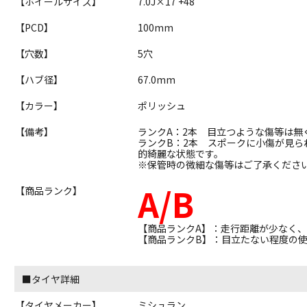
【ホイールサイズ】
7.0J×17 +48
【PCD】
100mm
【穴数】
5穴
【ハブ径】
67.0mm
【カラー】
ポリッシュ
【備考】
ランクA：2本 目立つような傷等は無
ランクB：2本 スポークに小傷が見
的綺麗な状態です。
※保管時の微細な傷等はご了承くださ
A/B
【商品ランク】
【商品ランクA】：走行距離が少なく
【商品ランクB】：目立たない程度の
■タイヤ詳細
【タイヤメーカー】
ミシュラン