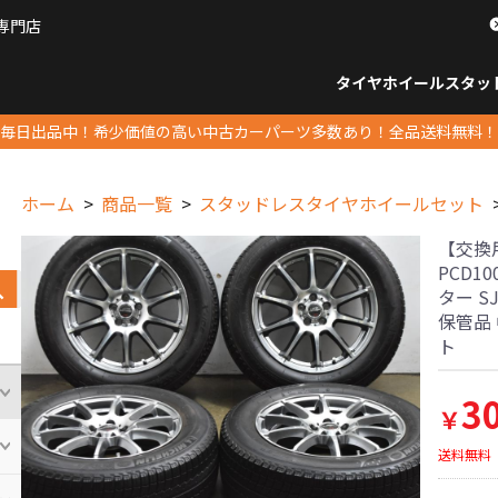
専門店
パーツ販売ナンバーワン
タイヤホイール
スタッ
すべてのサイズ
14インチ以下
15インチ
16インチ
17インチ
18インチ
19インチ
20インチ
21インチ
22インチ
23インチ以上
すべて
14イ
15イン
16イン
17イン
18イン
19イン
20イン
21イン
22イン
23イ
毎日出品中！希少価値の高い中古カーパーツ多数あり！全品送料無料！
ホーム
商品一覧
スタッドレスタイヤホイールセット
【交換用
PCD10
ター SJ
保管品
ト
3
￥
送料無料