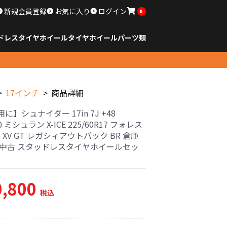
新規会員登録
お気に入り
ログイン
0
ドレスタイヤホイール
タイヤ
ホイール
パーツ類
のサイズ
ンチ以下
チ
チ
チ
チ
チ
チ
チ
チ
ンチ以上
すべてのサイズ
14インチ以下
15インチ
16インチ
17インチ
18インチ
19インチ
20インチ
21インチ
22インチ
23インチ以上
すべてのサイズ
14インチ以下
15インチ
16インチ
17インチ
18インチ
19インチ
20インチ
21インチ
22インチ
23インチ以上
すべてのパーツ
17インチ
商品詳細
に】シュナイダー 17in 7J +48
0 ミシュラン X-ICE 225/60R17 フォレス
 XV GT レガシィアウトバック BR 倉庫
 中古 スタッドレスタイヤホイールセッ
0,800
税込