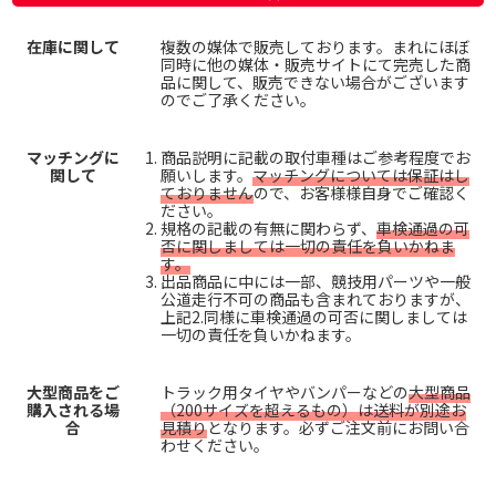
在庫に関して
複数の媒体で販売しております。まれにほぼ
同時に他の媒体・販売サイトにて完売した商
品に関して、販売できない場合がございます
のでご了承ください。
マッチングに
商品説明に記載の取付車種はご参考程度でお
関して
願いします。
マッチングについては保証はし
ておりません
ので、お客様様自身でご確認く
ださい。
規格の記載の有無に関わらず、
車検通過の可
否に関しましては一切の責任を負いかねま
す。
出品商品に中には一部、競技用パーツや一般
公道走行不可の商品も含まれておりますが、
上記2.同様に車検通過の可否に関しましては
一切の責任を負いかねます。
大型商品をご
トラック用タイヤやバンパーなどの
大型商品
購入される場
（200サイズを超えるもの）は送料が別途お
合
見積り
となります。必ずご注文前にお問い合
わせください。