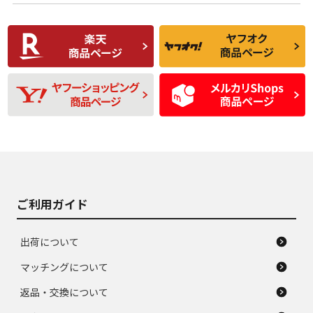
使用感や傷があり、
偏磨耗・劣化は感じ
C
C
比較的きれいな中古
られるが、使用に問
品
題のない中古品
残り溝も少なく、偏
使用感や目立つ傷が
D
D
磨耗がみられ、短期
あり、一般的な中古
間使用できるくらい
品
の中古品
使用感や大きな傷が
即タイヤ交換レベル
J
J
あり、落ちない汚れ
のタイヤ。ジャンク
がある。ジャンク品
品
ご利用ガイド
出荷について
マッチングについて
返品・交換について