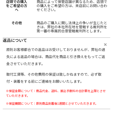
店頭での購入
商品によって保管店舗が異なるため、店頭で
をご希望の方
の購入をご希望の方は、来店前にお問い合わ
へ
せください。
その他
商品のご購入に関し法律上の争いが生じたと
きは、弊社の本社所在地を管轄する裁判所を
第一審の専属的合意管轄裁判所とします。
返品について
原則お客様都合での返品はお受けしておりませんが、弊社の過
失による返品の場合は、商品代を商品と引き換えをもってご返
金させていただきます。
取付工賃等、その他費用の保証は致しかねますので、必ず取
付・装着をする前にご連絡をお願いいたします。
※保証金額について：商品代金、送料、振込手数料の合計額を上限とさせ
ていただきます。
※保証期間について：原則商品到着後1週間とさせていただきます。