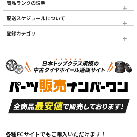
商品ランクの説明
※商品ランクは出品者の主観により判断しておりますので、あら
配送スケジュールについて
かじめご了承ください。
登録カテゴリ
ホイールランク
タイヤランク
スタッドレスタイヤのみ
N
N
スタッドレスタイヤのみ
17インチ
＞
新品・新品未使用品
新品・新品未使用品
新車外し品（新古
S
S
新車外し品（新古
品）、イボ・ライン
品）
付き
走行距離も少なく、
走行距離も少なく、
A
A
目立つ傷もほとんど
非常に状態の良い中
ない中古品
古品
目立たない程度の使
走行距離・偏磨耗は
B
B
用傷があるが、良質
少ない、劣化のほと
な中古品
んどない中古品
各種ECサイトでもご購入いただけます！