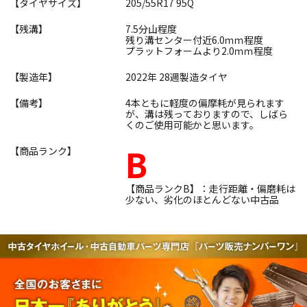
【タイヤサイズ】
205/55R17 95Q
【残溝】
7.5分山程度
残り溝センター付近6.0ｍｍ程度
プラットフォームより2.0ｍｍ程度
【製造年】
2022年 28週製造タイヤ
【備考】
4本ともに軽度の偏摩耗が見られます
が、溝は残っておりますので、しばら
くのご使用可能かと思います。
B
【商品ランク】
【商品ランクB】：走行距離・偏磨耗は
少ない、劣化のほとんどない中古品