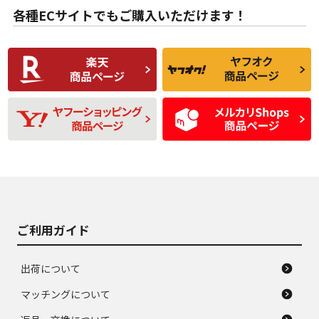
な中古品
んどない中古品
各種ECサイトでもご購入いただけます！
使用感や傷があり、
偏磨耗・劣化は感じ
C
C
比較的きれいな中古
られるが、使用に問
品
題のない中古品
残り溝も少なく、偏
使用感や目立つ傷が
D
D
磨耗がみられ、短期
あり、一般的な中古
間使用できるくらい
品
の中古品
使用感や大きな傷が
即タイヤ交換レベル
J
J
あり、落ちない汚れ
のタイヤ。ジャンク
がある。ジャンク品
品
ご利用ガイド
出荷について
マッチングについて