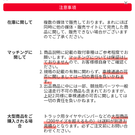
注意事項
在庫に関して
複数の媒体で販売しております。まれにほぼ
同時に他の媒体・販売サイトにて完売した商
品に関して、販売できない場合がございます
のでご了承ください。
マッチングに
商品説明に記載の取付車種はご参考程度でお
関して
願いします。
マッチングについては保証はし
ておりません
ので、お客様様自身でご確認く
ださい。
規格の記載の有無に関わらず、
車検通過の可
否に関しましては一切の責任を負いかねま
す。
出品商品に中には一部、競技用パーツや一般
公道走行不可の商品も含まれておりますが、
上記2.同様に車検通過の可否に関しましては
一切の責任を負いかねます。
大型商品をご
トラック用タイヤやバンパーなどの
大型商品
購入される場
（200サイズを超えるもの）は送料が別途お
合
見積り
となります。必ずご注文前にお問い合
わせください。