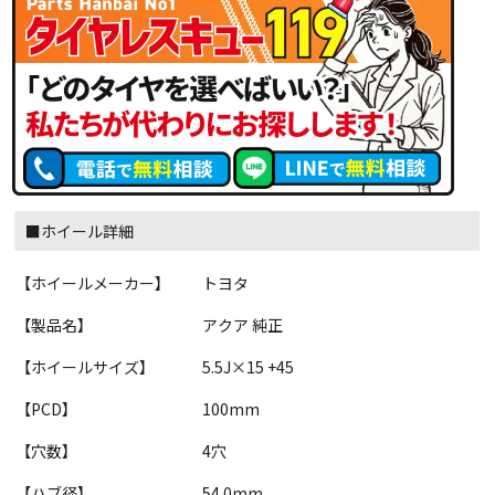
■ホイール詳細
【ホイールメーカー】
トヨタ
【製品名】
アクア 純正
【ホイールサイズ】
5.5J×15 +45
【PCD】
100mm
【穴数】
4穴
【ハブ径】
54.0mm