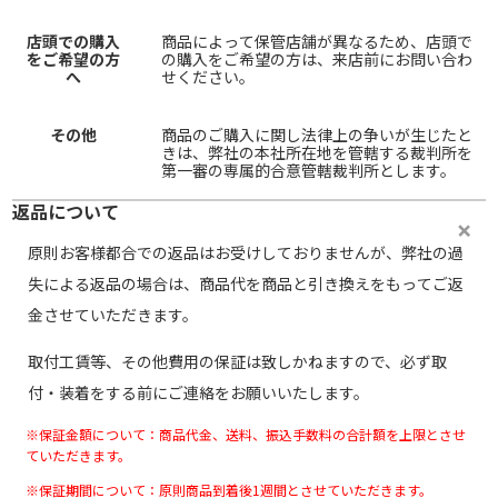
店頭での購入
商品によって保管店舗が異なるため、店頭で
をご希望の方
の購入をご希望の方は、来店前にお問い合わ
へ
せください。
その他
商品のご購入に関し法律上の争いが生じたと
きは、弊社の本社所在地を管轄する裁判所を
第一審の専属的合意管轄裁判所とします。
返品について
原則お客様都合での返品はお受けしておりませんが、弊社の過
失による返品の場合は、商品代を商品と引き換えをもってご返
金させていただきます。
取付工賃等、その他費用の保証は致しかねますので、必ず取
付・装着をする前にご連絡をお願いいたします。
※保証金額について：商品代金、送料、振込手数料の合計額を上限とさせ
ていただきます。
※保証期間について：原則商品到着後1週間とさせていただきます。