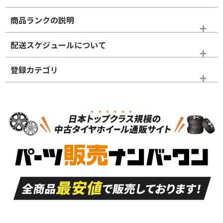
商品ランクの説明
※商品ランクは出品者の主観により判断しておりますので、あら
配送スケジュールについて
かじめご了承ください。
登録カテゴリ
ホイールランク
タイヤランク
タイヤホイールセット
N
N
タイヤホイールセット
15インチ
＞
新品・新品未使用品
新品・新品未使用品
新車外し品（新古
S
S
新車外し品（新古
品）、イボ・ライン
品）
付き
走行距離も少なく、
走行距離も少なく、
A
A
目立つ傷もほとんど
非常に状態の良い中
ない中古品
古品
目立たない程度の使
走行距離・偏磨耗は
B
B
用傷があるが、良質
少ない、劣化のほと