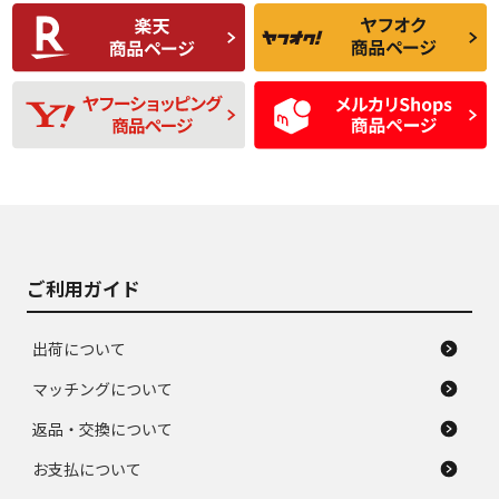
C
C
比較的きれいな中古
られるが、使用に問
品
題のない中古品
残り溝も少なく、偏
使用感や目立つ傷が
D
D
磨耗がみられ、短期
あり、一般的な中古
間使用できるくらい
品
の中古品
使用感や大きな傷が
即タイヤ交換レベル
J
J
あり、落ちない汚れ
のタイヤ。ジャンク
がある。ジャンク品
品
ご利用ガイド
出荷について
マッチングについて
返品・交換について
お支払について