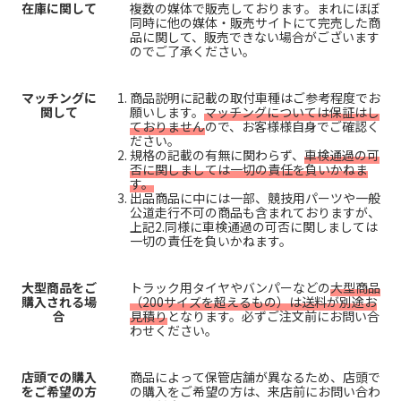
在庫に関して
複数の媒体で販売しております。まれにほぼ
同時に他の媒体・販売サイトにて完売した商
品に関して、販売できない場合がございます
のでご了承ください。
マッチングに
商品説明に記載の取付車種はご参考程度でお
関して
願いします。
マッチングについては保証はし
ておりません
ので、お客様様自身でご確認く
ださい。
規格の記載の有無に関わらず、
車検通過の可
否に関しましては一切の責任を負いかねま
す。
出品商品に中には一部、競技用パーツや一般
公道走行不可の商品も含まれておりますが、
上記2.同様に車検通過の可否に関しましては
一切の責任を負いかねます。
大型商品をご
トラック用タイヤやバンパーなどの
大型商品
購入される場
（200サイズを超えるもの）は送料が別途お
合
見積り
となります。必ずご注文前にお問い合
わせください。
店頭での購入
商品によって保管店舗が異なるため、店頭で
をご希望の方
の購入をご希望の方は、来店前にお問い合わ