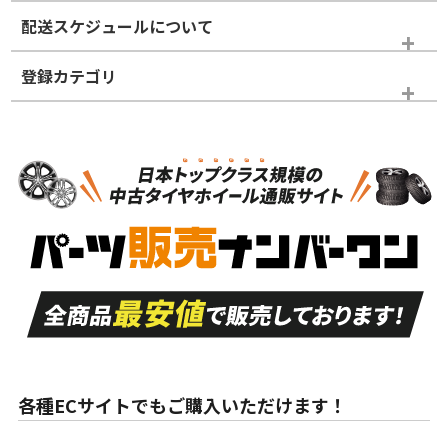
※商品ランクは出品者の主観により判断しておりますので、あら
配送スケジュールについて
かじめご了承ください。
登録カテゴリ
ホイールランク
タイヤランク
スタッドレスタイヤホイールセット
N
N
スタッドレスタイヤホイールセット
14インチ以下
＞
新品・新品未使用品
新品・新品未使用品
新車外し品（新古
S
S
新車外し品（新古
品）、イボ・ライン
品）
付き
走行距離も少なく、
走行距離も少なく、
A
A
目立つ傷もほとんど
非常に状態の良い中
ない中古品
古品
目立たない程度の使
走行距離・偏磨耗は
B
B
用傷があるが、良質
少ない、劣化のほと
な中古品
んどない中古品
各種ECサイトでもご購入いただけます！
使用感や傷があり、
偏磨耗・劣化は感じ