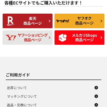
な中古品
んどない中古品
各種ECサイトでもご購入いただけます！
使用感や傷があり、
偏磨耗・劣化は感じ
C
C
比較的きれいな中古
られるが、使用に問
品
題のない中古品
残り溝も少なく、偏
使用感や目立つ傷が
D
D
磨耗がみられ、短期
あり、一般的な中古
間使用できるくらい
品
の中古品
使用感や大きな傷が
即タイヤ交換レベル
J
J
あり、落ちない汚れ
のタイヤ。ジャンク
がある。ジャンク品
品
ご利用ガイド
出荷について
マッチングについて
返品・交換について