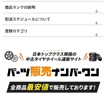
商品ランクの説明
※商品ランクは出品者の主観により判断しておりますので、あら
配送スケジュールについて
かじめご了承ください。
登録カテゴリ
ホイールランク
タイヤランク
スタッドレスタイヤホイールセット
N
N
スタッドレスタイヤホイールセット
16インチ
＞
新品・新品未使用品
新品・新品未使用品
新車外し品（新古
S
S
新車外し品（新古
品）、イボ・ライン
品）
付き
走行距離も少なく、
走行距離も少なく、
A
A
目立つ傷もほとんど
非常に状態の良い中
ない中古品
古品
目立たない程度の使
走行距離・偏磨耗は
B
B
用傷があるが、良質
少ない、劣化のほと