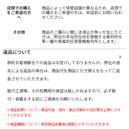
店頭での購入
商品によって保管店舗が異なるため、店頭で
をご希望の方
の購入をご希望の方は、来店前にお問い合わ
へ
せください。
その他
商品のご購入に関し法律上の争いが生じたと
きは、弊社の本社所在地を管轄する裁判所を
第一審の専属的合意管轄裁判所とします。
返品について
原則お客様都合での返品はお受けしておりませんが、弊社の過
失による返品の場合は、商品代を商品と引き換えをもってご返
金させていただきます。
取付工賃等、その他費用の保証は致しかねますので、必ず取
付・装着をする前にご連絡をお願いいたします。
※保証金額について：商品代金、送料、振込手数料の合計額を上限とさせ
ていただきます。
※保証期間について：原則商品到着後1週間とさせていただきます。