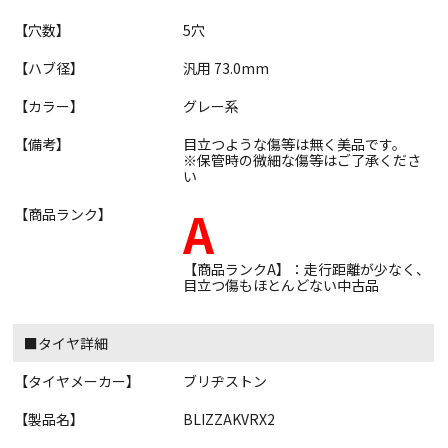
【穴数】
5穴
【ハブ径】
汎用 73.0mm
【カラー】
グレー系
【備考】
目立つような傷等は無く美品です。
※保管時の微細な傷等はご了承くださ
い
A
【商品ランク】
【商品ランクA】：走行距離が少なく、
目立つ傷もほとんどない中古品
■タイヤ詳細
【タイヤメーカー】
ブリヂストン
【製品名】
BLIZZAKVRX2