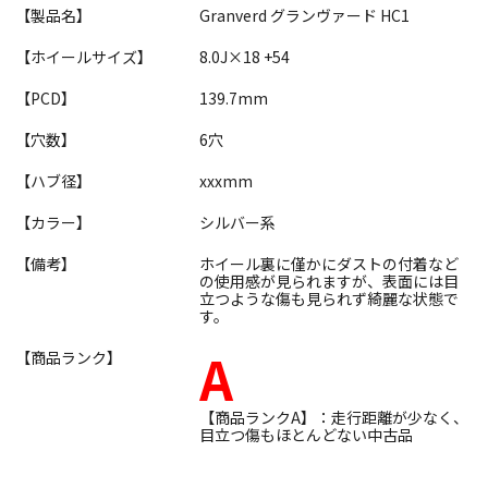
【製品名】
Granverd グランヴァード HC1
【ホイールサイズ】
8.0J×18 +54
【PCD】
139.7mm
【穴数】
6穴
【ハブ径】
xxxmm
【カラー】
シルバー系
【備考】
ホイール裏に僅かにダストの付着など
の使用感が見られますが、表面には目
立つような傷も見られず綺麗な状態で
す。
A
【商品ランク】
【商品ランクA】：走行距離が少なく、
目立つ傷もほとんどない中古品