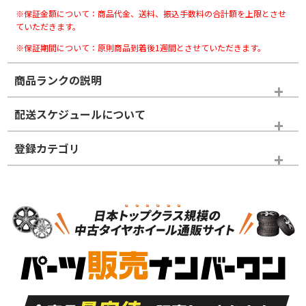
※保証金額について：商品代金、送料、振込手数料の合計額を上限とさせ
ていただきます。
※保証期間について：原則商品到着後1週間とさせていただきます。
商品ランクの説明
※商品ランクは出品者の主観により判断しておりますので、あら
配送スケジュールについて
かじめご了承ください。
登録カテゴリ
ホイールランク
タイヤランク
ホイールのみ
N
N
ホイールのみ
18インチ
＞
新品・新品未使用品
新品・新品未使用品
新車外し品（新古
S
S
新車外し品（新古
品）、イボ・ライン
品）
付き
走行距離も少なく、
走行距離も少なく、
A
A
目立つ傷もほとんど
非常に状態の良い中