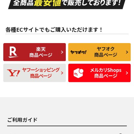
ない中古品
古品
目立たない程度の使
走行距離・偏磨耗は
B
B
用傷があるが、良質
少ない、劣化のほと
な中古品
んどない中古品
各種ECサイトでもご購入いただけます！
使用感や傷があり、
偏磨耗・劣化は感じ
C
C
比較的きれいな中古
られるが、使用に問
品
題のない中古品
残り溝も少なく、偏
使用感や目立つ傷が
D
D
磨耗がみられ、短期
あり、一般的な中古
間使用できるくらい
品
の中古品
使用感や大きな傷が
即タイヤ交換レベル
J
J
あり、落ちない汚れ
のタイヤ。ジャンク
がある。ジャンク品
品
ご利用ガイド