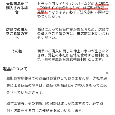
大型商品をご
トラック用タイヤやバンパーなどの
大型商品
購入される場
（200サイズを超えるもの）は送料が別途お
合
見積り
となります。必ずご注文前にお問い合
わせください。
店頭での購入
商品によって保管店舗が異なるため、店頭で
をご希望の方
の購入をご希望の方は、来店前にお問い合わ
へ
せください。
その他
商品のご購入に関し法律上の争いが生じたと
きは、弊社の本社所在地を管轄する裁判所を
第一審の専属的合意管轄裁判所とします。
返品について
原則お客様都合での返品はお受けしておりませんが、弊社の過
失による返品の場合は、商品代を商品と引き換えをもってご返
金させていただきます。
取付工賃等、その他費用の保証は致しかねますので、必ず取
付・装着をする前にご連絡をお願いいたします。