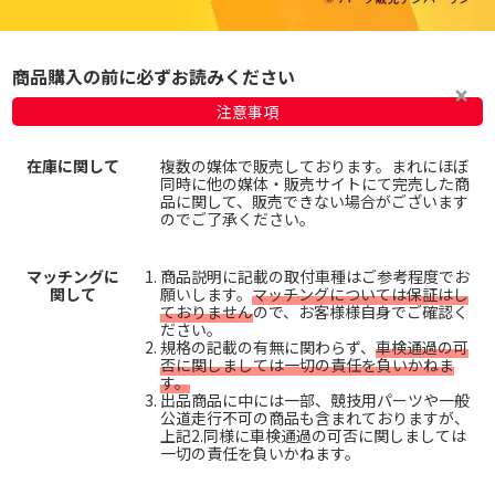
商品購入の前に必ずお読みください
注意事項
在庫に関して
複数の媒体で販売しております。まれにほぼ
同時に他の媒体・販売サイトにて完売した商
品に関して、販売できない場合がございます
のでご了承ください。
マッチングに
商品説明に記載の取付車種はご参考程度でお
関して
願いします。
マッチングについては保証はし
ておりません
ので、お客様様自身でご確認く
ださい。
規格の記載の有無に関わらず、
車検通過の可
否に関しましては一切の責任を負いかねま
す。
出品商品に中には一部、競技用パーツや一般
公道走行不可の商品も含まれておりますが、
上記2.同様に車検通過の可否に関しましては
一切の責任を負いかねます。