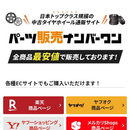
N
N
タイヤのみ
20インチ
＞
新品・新品未使用品
新品・新品未使用品
新車外し品（新古
S
S
新車外し品（新古
品）、イボ・ライン
品）
付き
走行距離も少なく、
走行距離も少なく、
A
A
目立つ傷もほとんど
非常に状態の良い中
ない中古品
古品
目立たない程度の使
走行距離・偏磨耗は
B
B
用傷があるが、良質
少ない、劣化のほと
な中古品
んどない中古品
各種ECサイトでもご購入いただけます！
使用感や傷があり、
偏磨耗・劣化は感じ
C
C
比較的きれいな中古
られるが、使用に問
品
題のない中古品
残り溝も少なく、偏
使用感や目立つ傷が
D
D
磨耗がみられ、短期
あり、一般的な中古
間使用できるくらい
品