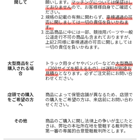
関して
願いします。
マッチングについては保証はし
ておりません
ので、お客様様自身でご確認く
ださい。
規格の記載の有無に関わらず、
車検通過の可
否に関しましては一切の責任を負いかねま
す。
出品商品に中には一部、競技用パーツや一般
公道走行不可の商品も含まれておりますが、
上記2.同様に車検通過の可否に関しましては
一切の責任を負いかねます。
大型商品をご
トラック用タイヤやバンパーなどの
大型商品
購入される場
（200サイズを超えるもの）は送料が別途お
合
見積り
となります。必ずご注文前にお問い合
わせください。
店頭での購入
商品によって保管店舗が異なるため、店頭で
をご希望の方
の購入をご希望の方は、来店前にお問い合わ
へ
せください。
その他
商品のご購入に関し法律上の争いが生じたと
きは、弊社の本社所在地を管轄する裁判所を
第一審の専属的合意管轄裁判所とします。