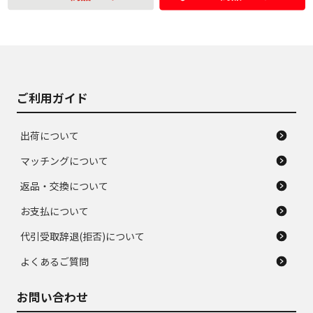
の中古品
使用感や大きな傷が
即タイヤ交換レベル
J
J
あり、落ちない汚れ
のタイヤ。ジャンク
がある。ジャンク品
品
ご利用ガイド
出荷について
マッチングについて
返品・交換について
お支払について
代引受取辞退(拒否)について
よくあるご質問
お問い合わせ