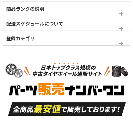
商品ランクの説明
※商品ランクは出品者の主観により判断しておりますので、あら
配送スケジュールについて
かじめご了承ください。
登録カテゴリ
ホイールランク
タイヤランク
ホイールのみ
N
N
ホイールのみ
21インチ
＞
新品・新品未使用品
新品・新品未使用品
新車外し品（新古
S
S
新車外し品（新古
品）、イボ・ライン
品）
付き
走行距離も少なく、
走行距離も少なく、
A
A
目立つ傷もほとんど
非常に状態の良い中
ない中古品
古品
目立たない程度の使
走行距離・偏磨耗は
B
B
用傷があるが、良質
少ない、劣化のほと