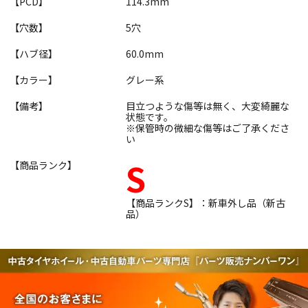
【PCD】
114.3mm
【穴数】
5穴
【ハブ径】
60.0mm
【カラー】
グレー系
【備考】
目立つような傷等は無く、大変綺麗な
状態です。
※保管時の微細な傷等はご了承くださ
い
S
【商品ランク】
【商品ランクS】：新車外し品（新古
品）