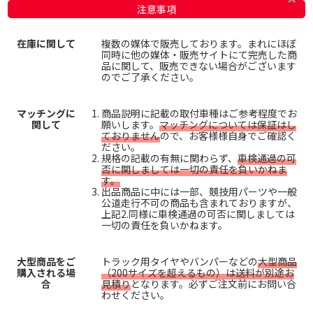
注意事項
在庫に関して
複数の媒体で販売しております。まれにほぼ
同時に他の媒体・販売サイトにて完売した商
品に関して、販売できない場合がございます
のでご了承ください。
マッチングに
商品説明に記載の取付車種はご参考程度でお
関して
願いします。
マッチングについては保証はし
ておりません
ので、お客様様自身でご確認く
ださい。
規格の記載の有無に関わらず、
車検通過の可
否に関しましては一切の責任を負いかねま
す。
出品商品に中には一部、競技用パーツや一般
公道走行不可の商品も含まれておりますが、
上記2.同様に車検通過の可否に関しましては
一切の責任を負いかねます。
大型商品をご
トラック用タイヤやバンパーなどの
大型商品
購入される場
（200サイズを超えるもの）は送料が別途お
合
見積り
となります。必ずご注文前にお問い合
わせください。