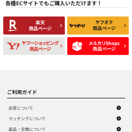
な中古品
んどない中古品
各種ECサイトでもご購入いただけます！
使用感や傷があり、
偏磨耗・劣化は感じ
C
C
比較的きれいな中古
られるが、使用に問
品
題のない中古品
残り溝も少なく、偏
使用感や目立つ傷が
D
D
磨耗がみられ、短期
あり、一般的な中古
間使用できるくらい
品
の中古品
使用感や大きな傷が
即タイヤ交換レベル
J
J
あり、落ちない汚れ
のタイヤ。ジャンク
がある。ジャンク品
品
ご利用ガイド
出荷について
マッチングについて
返品・交換について