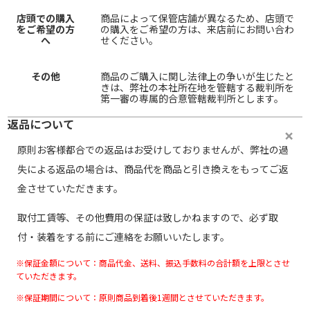
店頭での購入
商品によって保管店舗が異なるため、店頭で
をご希望の方
の購入をご希望の方は、来店前にお問い合わ
へ
せください。
その他
商品のご購入に関し法律上の争いが生じたと
きは、弊社の本社所在地を管轄する裁判所を
第一審の専属的合意管轄裁判所とします。
返品について
原則お客様都合での返品はお受けしておりませんが、弊社の過
失による返品の場合は、商品代を商品と引き換えをもってご返
金させていただきます。
取付工賃等、その他費用の保証は致しかねますので、必ず取
付・装着をする前にご連絡をお願いいたします。
※保証金額について：商品代金、送料、振込手数料の合計額を上限とさせ
ていただきます。
※保証期間について：原則商品到着後1週間とさせていただきます。