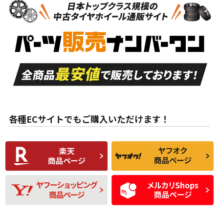
新車外し品（新古
S
S
新車外し品（新古
品）、イボ・ライン
品）
付き
走行距離も少なく、
走行距離も少なく、
A
A
目立つ傷もほとんど
非常に状態の良い中
ない中古品
古品
目立たない程度の使
走行距離・偏磨耗は
B
B
用傷があるが、良質
少ない、劣化のほと
な中古品
んどない中古品
各種ECサイトでもご購入いただけます！
使用感や傷があり、
偏磨耗・劣化は感じ
C
C
比較的きれいな中古
られるが、使用に問
品
題のない中古品
残り溝も少なく、偏
使用感や目立つ傷が
D
D
磨耗がみられ、短期
あり、一般的な中古
間使用できるくらい
品
の中古品
使用感や大きな傷が
即タイヤ交換レベル