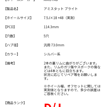
【製品名】
アミスタット ブライト
【ホイールサイズ】
7.5J×18 +48（実測）
【PCD】
114.3mm
【穴数】
5穴
【ハブ径】
汎用 73.0mm
【カラー】
シルバー系
【備考】
2本の裏リムに曲がりがございます。
また、リムのガリ傷やスポークの傷な
どは4本ともに目立ちます。
状況に応じてリペア等をお願いしま
す。
※ホイール幅、オフセットに関しては
実測値となりますので、多少の誤差は
ご容赦ください。
【商品ランク】