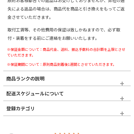
原則お客様都合での返品はお受けしておりませんが、弊社の過
失による返品の場合は、商品代を商品と引き換えをもってご返
金させていただきます。
取付工賃等、その他費用の保証は致しかねますので、必ず取
付・装着をする前にご連絡をお願いいたします。
※保証金額について：商品代金、送料、振込手数料の合計額を上限とさせ
ていただきます。
※保証期間について：原則商品到着後1週間とさせていただきます。
商品ランクの説明
※商品ランクは出品者の主観により判断しておりますので、あら
配送スケジュールについて
かじめご了承ください。
登録カテゴリ
ホイールランク
タイヤランク
タイヤホイールセット
N
N
タイヤホイールセット
18インチ
＞
新品・新品未使用品
新品・新品未使用品