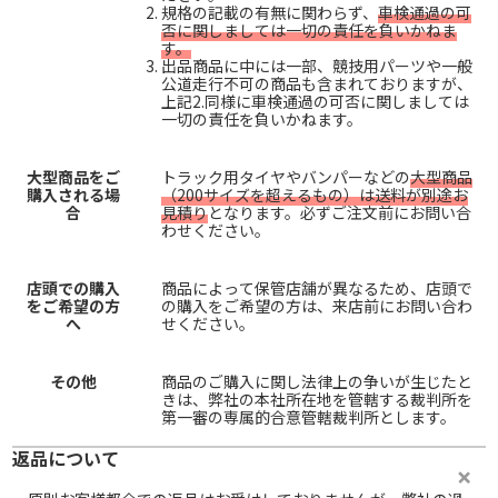
規格の記載の有無に関わらず、
車検通過の可
否に関しましては一切の責任を負いかねま
す。
出品商品に中には一部、競技用パーツや一般
公道走行不可の商品も含まれておりますが、
上記2.同様に車検通過の可否に関しましては
一切の責任を負いかねます。
大型商品をご
トラック用タイヤやバンパーなどの
大型商品
購入される場
（200サイズを超えるもの）は送料が別途お
合
見積り
となります。必ずご注文前にお問い合
わせください。
店頭での購入
商品によって保管店舗が異なるため、店頭で
をご希望の方
の購入をご希望の方は、来店前にお問い合わ
へ
せください。
その他
商品のご購入に関し法律上の争いが生じたと
きは、弊社の本社所在地を管轄する裁判所を
第一審の専属的合意管轄裁判所とします。
返品について