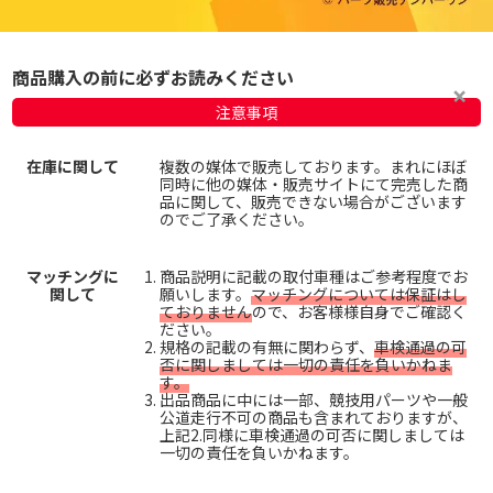
商品購入の前に必ずお読みください
注意事項
在庫に関して
複数の媒体で販売しております。まれにほぼ
同時に他の媒体・販売サイトにて完売した商
品に関して、販売できない場合がございます
のでご了承ください。
マッチングに
商品説明に記載の取付車種はご参考程度でお
関して
願いします。
マッチングについては保証はし
ておりません
ので、お客様様自身でご確認く
ださい。
規格の記載の有無に関わらず、
車検通過の可
否に関しましては一切の責任を負いかねま
す。
出品商品に中には一部、競技用パーツや一般
公道走行不可の商品も含まれておりますが、
上記2.同様に車検通過の可否に関しましては
一切の責任を負いかねます。