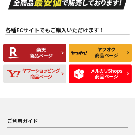
ない中古品
古品
目立たない程度の使
走行距離・偏磨耗は
B
B
用傷があるが、良質
少ない、劣化のほと
な中古品
んどない中古品
各種ECサイトでもご購入いただけます！
使用感や傷があり、
偏磨耗・劣化は感じ
C
C
比較的きれいな中古
られるが、使用に問
品
題のない中古品
残り溝も少なく、偏
使用感や目立つ傷が
D
D
磨耗がみられ、短期
あり、一般的な中古
間使用できるくらい
品
の中古品
使用感や大きな傷が
即タイヤ交換レベル
J
J
あり、落ちない汚れ
のタイヤ。ジャンク
がある。ジャンク品
品
ご利用ガイド