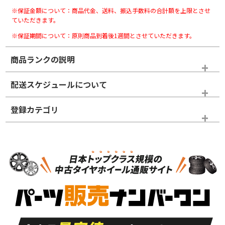
※保証金額について：商品代金、送料、振込手数料の合計額を上限とさせ
ていただきます。
※保証期間について：原則商品到着後1週間とさせていただきます。
商品ランクの説明
※商品ランクは出品者の主観により判断しておりますので、あら
配送スケジュールについて
かじめご了承ください。
登録カテゴリ
ホイールランク
タイヤランク
スタッドレスタイヤホイールセット
N
N
スタッドレスタイヤホイールセット
18インチ
＞
新品・新品未使用品
新品・新品未使用品
新車外し品（新古
S
S
新車外し品（新古
品）、イボ・ライン
品）
付き
走行距離も少なく、
走行距離も少なく、
A
A
目立つ傷もほとんど
非常に状態の良い中