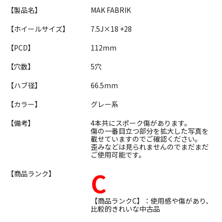
【製品名】
MAK FABRIK
【ホイールサイズ】
7.5J×18 +28
【PCD】
112mm
【穴数】
5穴
【ハブ径】
66.5mm
【カラー】
グレー系
【備考】
4本共にスポーク傷があります。
傷の一番目立つ部分を拡大した写真を
載せていますのでご確認ください。
歪みなどは見られませんのでまだまだ
ご使用可能です。
C
【商品ランク】
【商品ランクC】：使用感や傷があり、
比較的きれいな中古品