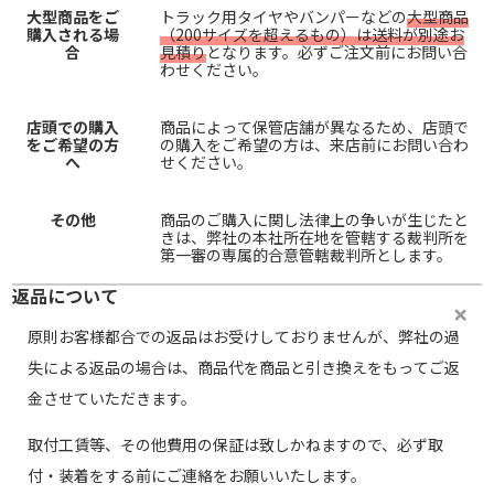
大型商品をご
トラック用タイヤやバンパーなどの
大型商品
購入される場
（200サイズを超えるもの）は送料が別途お
合
見積り
となります。必ずご注文前にお問い合
わせください。
店頭での購入
商品によって保管店舗が異なるため、店頭で
をご希望の方
の購入をご希望の方は、来店前にお問い合わ
へ
せください。
その他
商品のご購入に関し法律上の争いが生じたと
きは、弊社の本社所在地を管轄する裁判所を
第一審の専属的合意管轄裁判所とします。
返品について
原則お客様都合での返品はお受けしておりませんが、弊社の過
失による返品の場合は、商品代を商品と引き換えをもってご返
金させていただきます。
取付工賃等、その他費用の保証は致しかねますので、必ず取
付・装着をする前にご連絡をお願いいたします。