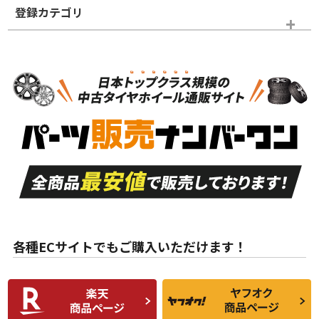
登録カテゴリ
ホイールランク
タイヤランク
ホイールのみ
N
N
ホイールのみ
18インチ
＞
新品・新品未使用品
新品・新品未使用品
新車外し品（新古
S
S
新車外し品（新古
品）、イボ・ライン
品）
付き
走行距離も少なく、
走行距離も少なく、
A
A
目立つ傷もほとんど
非常に状態の良い中
ない中古品
古品
目立たない程度の使
走行距離・偏磨耗は
B
B
用傷があるが、良質
少ない、劣化のほと
な中古品
んどない中古品
各種ECサイトでもご購入いただけます！
使用感や傷があり、
偏磨耗・劣化は感じ
C
C
比較的きれいな中古
られるが、使用に問
品
題のない中古品