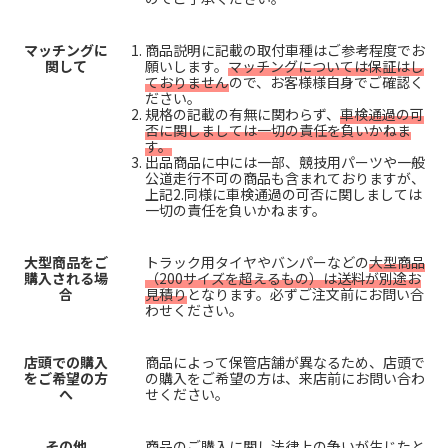
マッチングに
商品説明に記載の取付車種はご参考程度でお
関して
願いします。
マッチングについては保証はし
ておりません
ので、お客様様自身でご確認く
ださい。
規格の記載の有無に関わらず、
車検通過の可
否に関しましては一切の責任を負いかねま
す。
出品商品に中には一部、競技用パーツや一般
公道走行不可の商品も含まれておりますが、
上記2.同様に車検通過の可否に関しましては
一切の責任を負いかねます。
大型商品をご
トラック用タイヤやバンパーなどの
大型商品
購入される場
（200サイズを超えるもの）は送料が別途お
合
見積り
となります。必ずご注文前にお問い合
わせください。
店頭での購入
商品によって保管店舗が異なるため、店頭で
をご希望の方
の購入をご希望の方は、来店前にお問い合わ
へ
せください。
その他
商品のご購入に関し法律上の争いが生じたと