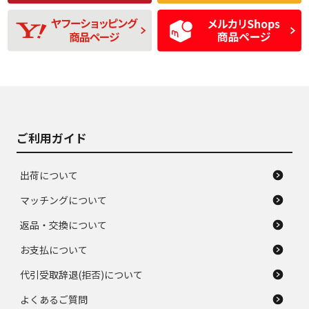
残り溝も少なく、偏
使用感や目立つ傷が
D
D
磨耗がみられ、短期
あり、一般的な中古
間使用できるくらい
品
の中古品
使用感や大きな傷が
即タイヤ交換レベル
J
J
あり、落ちない汚れ
のタイヤ。ジャンク
がある。ジャンク品
品
ご利用ガイド
出荷について
マッチングについて
返品・交換について
お支払について
代引受取辞退(拒否)について
よくあるご質問